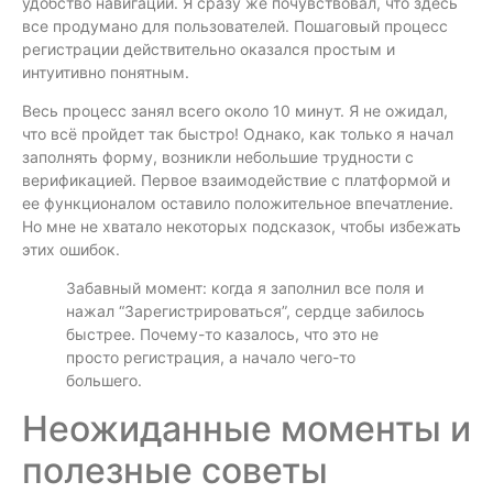
удобство навигации. Я сразу же почувствовал, что здесь
все продумано для пользователей. Пошаговый процесс
регистрации действительно оказался простым и
интуитивно понятным.
Весь процесс занял всего около 10 минут. Я не ожидал,
что всё пройдет так быстро! Однако, как только я начал
заполнять форму, возникли небольшие трудности с
верификацией. Первое взаимодействие с платформой и
ее функционалом оставило положительное впечатление.
Но мне не хватало некоторых подсказок, чтобы избежать
этих ошибок.
Забавный момент: когда я заполнил все поля и
нажал “Зарегистрироваться”, сердце забилось
быстрее. Почему-то казалось, что это не
просто регистрация, а начало чего-то
большего.
Неожиданные моменты и
полезные советы