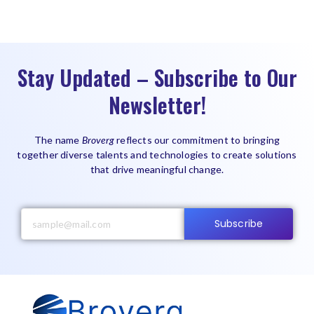
Stay Updated – Subscribe to Our
Newsletter!
The name
Broverg
reflects our commitment to bringing
together diverse talents and technologies to create solutions
that drive meaningful change.
Subscribe