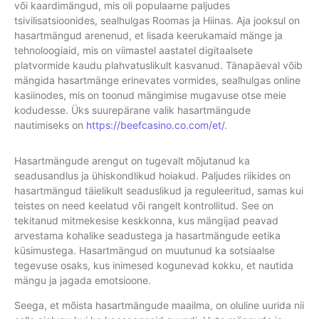
või kaardimängud, mis oli populaarne paljudes
tsivilisatsioonides, sealhulgas Roomas ja Hiinas. Aja jooksul on
hasartmängud arenenud, et lisada keerukamaid mänge ja
tehnoloogiaid, mis on viimastel aastatel digitaalsete
platvormide kaudu plahvatuslikult kasvanud. Tänapäeval võib
mängida hasartmänge erinevates vormides, sealhulgas online
kasiinodes, mis on toonud mängimise mugavuse otse meie
kodudesse. Üks suurepärane valik hasartmängude
nautimiseks on
https://beefcasino.co.com/et/
.
Hasartmängude arengut on tugevalt mõjutanud ka
seadusandlus ja ühiskondlikud hoiakud. Paljudes riikides on
hasartmängud täielikult seaduslikud ja reguleeritud, samas kui
teistes on need keelatud või rangelt kontrollitud. See on
tekitanud mitmekesise keskkonna, kus mängijad peavad
arvestama kohalike seadustega ja hasartmängude eetika
küsimustega. Hasartmängud on muutunud ka sotsiaalse
tegevuse osaks, kus inimesed kogunevad kokku, et nautida
mängu ja jagada emotsioone.
Seega, et mõista hasartmängude maailma, on oluline uurida nii