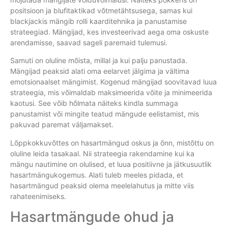
positsioon ja blufitaktikad võtmetähtsusega, samas kui
blackjackis mängib rolli kaarditehnika ja panustamise
strateegiad. Mängijad, kes investeerivad aega oma oskuste
arendamisse, saavad sageli paremaid tulemusi.
Samuti on oluline mõista, millal ja kui palju panustada.
Mängijad peaksid alati oma eelarvet jälgima ja vältima
emotsionaalset mängimist. Kogenud mängijad soovitavad luua
strateegia, mis võimaldab maksimeerida võite ja minimeerida
kaotusi. See võib hõlmata näiteks kindla summaga
panustamist või mingite teatud mängude eelistamist, mis
pakuvad paremat väljamakset.
Lõppkokkuvõttes on hasartmängud oskus ja õnn, mistõttu on
oluline leida tasakaal. Nii strateegia rakendamine kui ka
mängu nautimine on olulised, et luua positiivne ja jätkusuutlik
hasartmängukogemus. Alati tuleb meeles pidada, et
hasartmängud peaksid olema meelelahutus ja mitte viis
rahateenimiseks.
Hasartmängude ohud ja