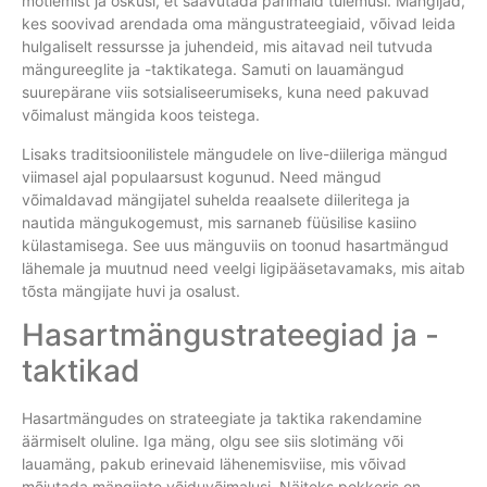
mõtlemist ja oskusi, et saavutada parimaid tulemusi. Mängijad,
kes soovivad arendada oma mängustrateegiaid, võivad leida
hulgaliselt ressursse ja juhendeid, mis aitavad neil tutvuda
mängureeglite ja -taktikatega. Samuti on lauamängud
suurepärane viis sotsialiseerumiseks, kuna need pakuvad
võimalust mängida koos teistega.
Lisaks traditsioonilistele mängudele on live-diileriga mängud
viimasel ajal populaarsust kogunud. Need mängud
võimaldavad mängijatel suhelda reaalsete diileritega ja
nautida mängukogemust, mis sarnaneb füüsilise kasiino
külastamisega. See uus mänguviis on toonud hasartmängud
lähemale ja muutnud need veelgi ligipääsetavamaks, mis aitab
tõsta mängijate huvi ja osalust.
Hasartmängustrateegiad ja -
taktikad
Hasartmängudes on strateegiate ja taktika rakendamine
äärmiselt oluline. Iga mäng, olgu see siis slotimäng või
lauamäng, pakub erinevaid lähenemisviise, mis võivad
mõjutada mängijate võiduvõimalusi. Näiteks pokkeris on