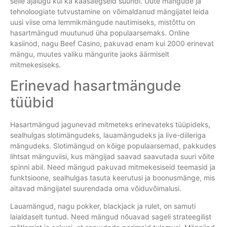
selle ajalugu kui ka kaasaegseid suundi. Uute mängude ja
tehnoloogiate tutvustamine on võimaldanud mängijatel leida
uusi viise oma lemmikmängude nautimiseks, mistõttu on
hasartmängud muutunud üha populaarsemaks. Online
kasiinod, nagu Beef Casino, pakuvad enam kui 2000 erinevat
mängu, muutes valiku mängurite jaoks äärmiselt
mitmekesiseks.
Erinevad hasartmängude
tüübid
Hasartmängud jagunevad mitmeteks erinevateks tüüpideks,
sealhulgas slotimängudeks, lauamängudeks ja live-diileriga
mängudeks. Slotimängud on kõige populaarsemad, pakkudes
lihtsat mänguviisi, kus mängijad saavad saavutada suuri võite
spinni abil. Need mängud pakuvad mitmekesiseid teemasid ja
funktsioone, sealhulgas tasuta keerutusi ja boonusmänge, mis
aitavad mängijatel suurendada oma võiduvõimalusi.
Lauamängud, nagu pokker, blackjack ja rulet, on samuti
laialdaselt tuntud. Need mängud nõuavad sageli strateegilist