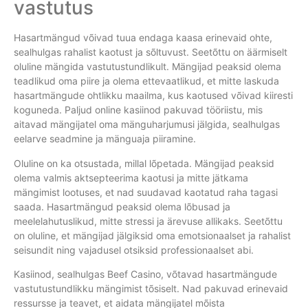
vastutus
Hasartmängud võivad tuua endaga kaasa erinevaid ohte,
sealhulgas rahalist kaotust ja sõltuvust. Seetõttu on äärmiselt
oluline mängida vastutustundlikult. Mängijad peaksid olema
teadlikud oma piire ja olema ettevaatlikud, et mitte laskuda
hasartmängude ohtlikku maailma, kus kaotused võivad kiiresti
koguneda. Paljud online kasiinod pakuvad tööriistu, mis
aitavad mängijatel oma mänguharjumusi jälgida, sealhulgas
eelarve seadmine ja mänguaja piiramine.
Oluline on ka otsustada, millal lõpetada. Mängijad peaksid
olema valmis aktsepteerima kaotusi ja mitte jätkama
mängimist lootuses, et nad suudavad kaotatud raha tagasi
saada. Hasartmängud peaksid olema lõbusad ja
meelelahutuslikud, mitte stressi ja ärevuse allikaks. Seetõttu
on oluline, et mängijad jälgiksid oma emotsionaalset ja rahalist
seisundit ning vajadusel otsiksid professionaalset abi.
Kasiinod, sealhulgas Beef Casino, võtavad hasartmängude
vastutustundlikku mängimist tõsiselt. Nad pakuvad erinevaid
ressursse ja teavet, et aidata mängijatel mõista