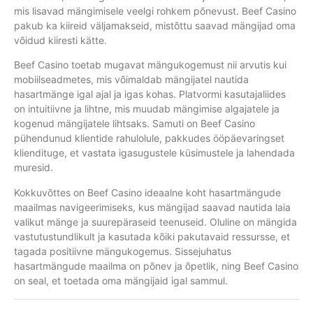
mis lisavad mängimisele veelgi rohkem põnevust. Beef Casino
pakub ka kiireid väljamakseid, mistõttu saavad mängijad oma
võidud kiiresti kätte.
Beef Casino toetab mugavat mängukogemust nii arvutis kui
mobiilseadmetes, mis võimaldab mängijatel nautida
hasartmänge igal ajal ja igas kohas. Platvormi kasutajaliides
on intuitiivne ja lihtne, mis muudab mängimise algajatele ja
kogenud mängijatele lihtsaks. Samuti on Beef Casino
pühendunud klientide rahulolule, pakkudes ööpäevaringset
kliendituge, et vastata igasugustele küsimustele ja lahendada
muresid.
Kokkuvõttes on Beef Casino ideaalne koht hasartmängude
maailmas navigeerimiseks, kus mängijad saavad nautida laia
valikut mänge ja suurepäraseid teenuseid. Oluline on mängida
vastutustundlikult ja kasutada kõiki pakutavaid ressursse, et
tagada positiivne mängukogemus. Sissejuhatus
hasartmängude maailma on põnev ja õpetlik, ning Beef Casino
on seal, et toetada oma mängijaid igal sammul.