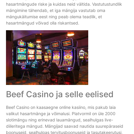
hasartmängude riske ja kuidas neid vältida. Vastutustundlik
mängimine tähendab, et iga mängija vastutab oma
mängukäitumise eest ning peab olema teadlik, et
hasartmängud võivad olla riskantsed.
Beef Casino ja selle eelised
Beef Casino on kaasaegne online kasiino, mis pakub laia
valikut hasartmänge ja võimalusi. Platvormil on üle 2000
slotimängu ning erinevad lauamängud, sealhulgas live-
diileritega mängud. Mängijad saavad nautida suurepäraseid
boonuseid, sealhulgas tervitusboonuseid ja tasutakeerutusi,