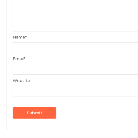
Name
*
Email
*
Website