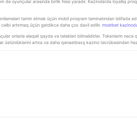
əm də oyunçular arasında birlik hissi yaradır. Kazinolarda loyallıq pr
yeniləmələri təmin etmək üçün mobil proqram təminatından istifadə edə
ər cəlbi artırmaq üçün getdikcə daha çox daxil edilir.
mostbet kazinod
çular onlarla əlaqəli qayda və tələbləri bilməlidirlər. Tokenlərin nec
r üstünlüklərini artıra və daha qənaətbəxş kazino təcrübəsindən həzz