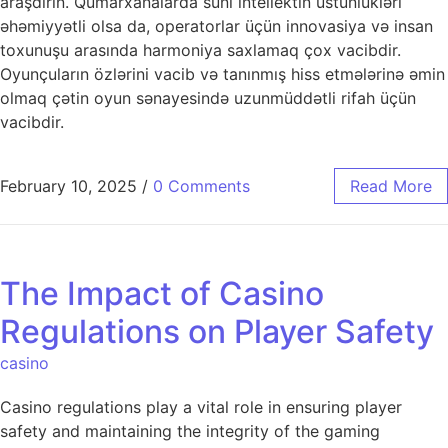
araşdırın. Qumarxanalarda süni intellektin üstünlükləri
əhəmiyyətli olsa da, operatorlar üçün innovasiya və insan
toxunuşu arasında harmoniya saxlamaq çox vacibdir.
Oyunçuların özlərini vacib və tanınmış hiss etmələrinə əmin
olmaq çətin oyun sənayesində uzunmüddətli rifah üçün
vacibdir.
February 10, 2025
/
0 Comments
Read More
The Impact of Casino
Regulations on Player Safety
casino
Casino regulations play a vital role in ensuring player
safety and maintaining the integrity of the gaming