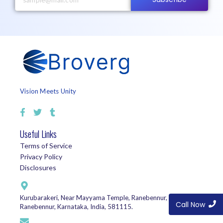
Vision Meets Unity
Useful Links
Terms of Service
Privacy Policy
Disclosures
Kurubarakeri, Near Mayyama Temple, Ranebennur, Haveri,
Call Now
Ranebennur, Karnataka, India, 581115.