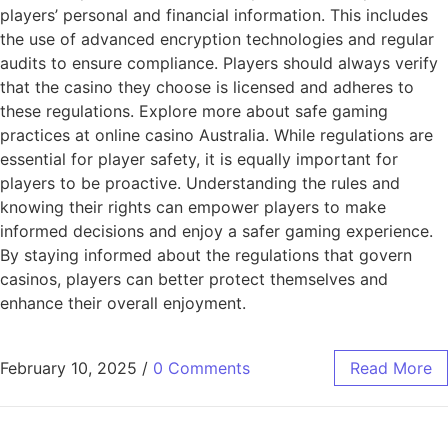
players’ personal and financial information. This includes
the use of advanced encryption technologies and regular
audits to ensure compliance. Players should always verify
that the casino they choose is licensed and adheres to
these regulations. Explore more about safe gaming
practices at online casino Australia. While regulations are
essential for player safety, it is equally important for
players to be proactive. Understanding the rules and
knowing their rights can empower players to make
informed decisions and enjoy a safer gaming experience.
By staying informed about the regulations that govern
casinos, players can better protect themselves and
enhance their overall enjoyment.
February 10, 2025
/
0 Comments
Read More