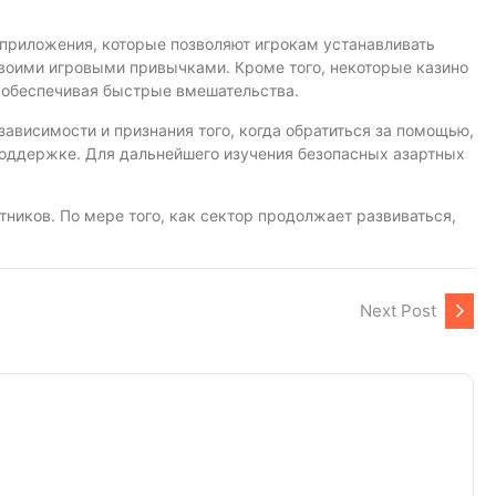
 приложения, которые позволяют игрокам устанавливать
своими игровыми привычками. Кроме того, некоторые казино
, обеспечивая быстрые вмешательства.
ависимости и признания того, когда обратиться за помощью,
поддержке. Для дальнейшего изучения безопасных азартных
ников. По мере того, как сектор продолжает развиваться,
Next Post