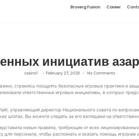
Broverg Fusion
Career
Cont
енных инициатив азар
casino1
-
February 27, 2025
-
No Comments
казино, стремясь поощрять безопасные игровые практики и защи
еализовали ответственные игровые инициативы, в которых пре
Уайт, управляющий директор Национального совета по вопросам
их штатах. Вы можете следить за его взглядами на ответствен
редставила новые правила, требующие от всех лицензированных
ку для персонала, чтобы распознать и оказать помощь игрокам