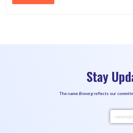
Stay Upd
The name
Broverg
reflects our commitm