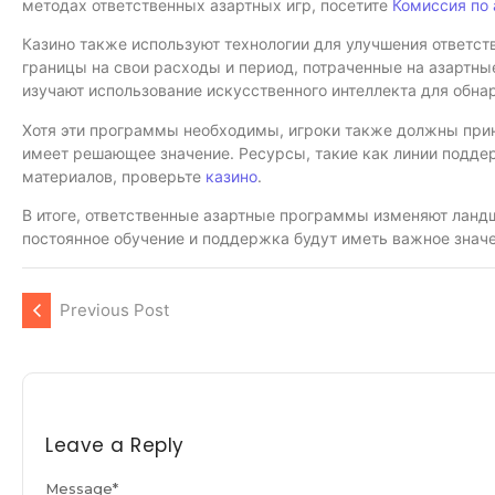
методах ответственных азартных игр, посетите
Комиссия по
Казино также используют технологии для улучшения ответст
границы на свои расходы и период, потраченные на азартны
изучают использование искусственного интеллекта для обна
Хотя эти программы необходимы, игроки также должны приня
имеет решающее значение. Ресурсы, такие как линии подде
материалов, проверьте
казино
.
В итоге, ответственные азартные программы изменяют ландш
постоянное обучение и поддержка будут иметь важное знач
Previous Post
Leave a Reply
Message
*