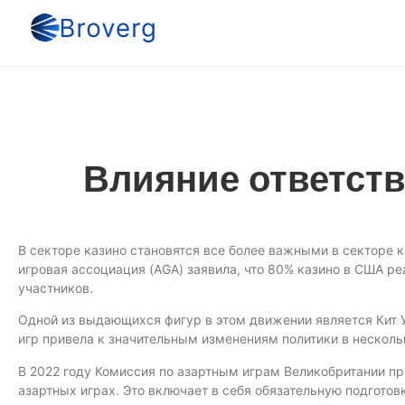
Влияние ответств
В секторе казино становятся все более важными в секторе 
игровая ассоциация (AGA) заявила, что 80% казино в США р
участников.
Одной из выдающихся фигур в этом движении является Кит 
игр привела к значительным изменениям политики в нескольк
В 2022 году Комиссия по азартным играм Великобритании п
азартных играх. Это включает в себя обязательную подготов