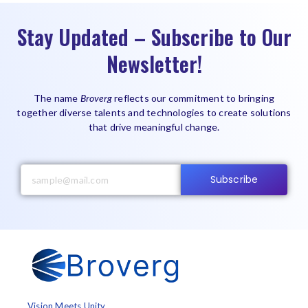
Stay Updated – Subscribe to Our
Newsletter!
The name
Broverg
reflects our commitment to bringing
together diverse talents and technologies to create solutions
that drive meaningful change.
Subscribe
Vision Meets Unity