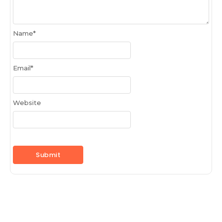
Name
*
Email
*
Website