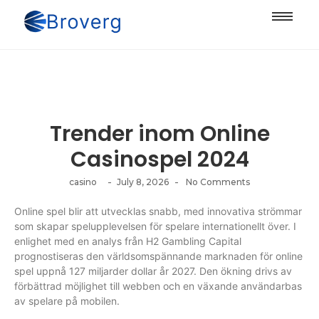
Trender inom Online
Casinospel 2024
-
-
casino
July 8, 2026
No Comments
Online spel blir att utvecklas snabb, med innovativa strömmar
som skapar spelupplevelsen för spelare internationellt över. I
enlighet med en analys från H2 Gambling Capital
prognostiseras den världsomspännande marknaden för online
spel uppnå 127 miljarder dollar år 2027. Den ökning drivs av
förbättrad möjlighet till webben och en växande användarbas
av spelare på mobilen.