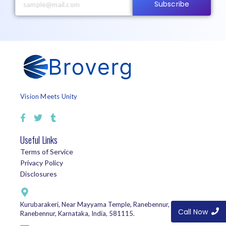
Subscribe
Vision Meets Unity
Useful Links
Terms of Service
Privacy Policy
Disclosures
Kurubarakeri, Near Mayyama Temple, Ranebennur, Haveri,
Call Now
Ranebennur, Karnataka, India, 581115.