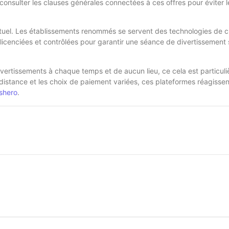
 de consulter les clauses générales connectées à ces offres pour évite
irtuel. Les établissements renommés se servent des technologies de 
s licenciées et contrôlées pour garantir une séance de divertissement
e divertissements à chaque temps et de aucun lieu, ce cela est partic
à distance et les choix de paiement variées, ces plateformes réagis
shero
.