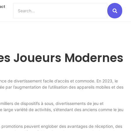
act
les Joueurs Modernes
ence de divertissement facile d’accès et commode. En 2023, le
ée par l’augmentation de l’utilisation des appareils mobiles et des
lliers de dispositifs à sous, divertissements de jeu et
ne large variété de activités, s’étendant des anciens comme le jeu
Ces promotions peuvent englober des avantages de réception, des