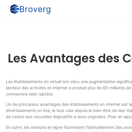
Les Avantages des C
Les établissements en virtuel ont vécu une augmentation signific
secteur des activités en internet a produit plus de 60 milliards de
connexions web rapides.
Un de principaux avantages des établissements en internet est la p
divertissements en live, le tout cela depuis le bien-être de leur 
de casino aux nouvelles dispositifs à sous originales. Pour en app
En outre, les maisons en ligne fournissent habituellement des a