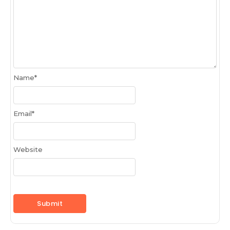
Name
*
Email
*
Website