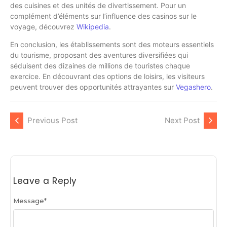
des cuisines et des unités de divertissement. Pour un
complément d’éléments sur l’influence des casinos sur le
voyage, découvrez
Wikipedia
.
En conclusion, les établissements sont des moteurs essentiels
du tourisme, proposant des aventures diversifiées qui
séduisent des dizaines de millions de touristes chaque
exercice. En découvrant des options de loisirs, les visiteurs
peuvent trouver des opportunités attrayantes sur
Vegashero
.
Previous Post
Next Post
Leave a Reply
Message
*