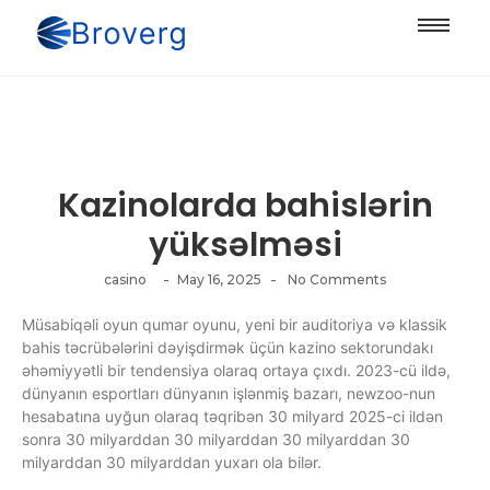
Kazinolarda bahislərin
yüksəlməsi
-
-
casino
May 16, 2025
No Comments
Müsabiqəli oyun qumar oyunu, yeni bir auditoriya və klassik
bahis təcrübələrini dəyişdirmək üçün kazino sektorundakı
əhəmiyyətli bir tendensiya olaraq ortaya çıxdı. 2023-cü ildə,
dünyanın esportları dünyanın işlənmiş bazarı, newzoo-nun
hesabatına uyğun olaraq təqribən 30 milyard 2025-ci ildən
sonra 30 milyarddan 30 milyarddan 30 milyarddan 30
milyarddan 30 milyarddan yuxarı ola bilər.