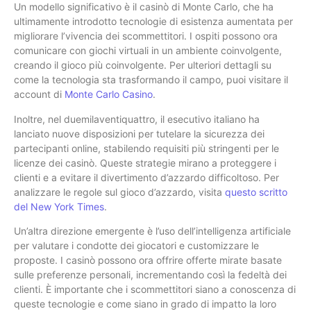
Un modello significativo è il casinò di Monte Carlo, che ha
ultimamente introdotto tecnologie di esistenza aumentata per
migliorare l’vivencia dei scommettitori. I ospiti possono ora
comunicare con giochi virtuali in un ambiente coinvolgente,
creando il gioco più coinvolgente. Per ulteriori dettagli su
come la tecnologia sta trasformando il campo, puoi visitare il
account di
Monte Carlo Casino
.
Inoltre, nel duemilaventiquattro, il esecutivo italiano ha
lanciato nuove disposizioni per tutelare la sicurezza dei
partecipanti online, stabilendo requisiti più stringenti per le
licenze dei casinò. Queste strategie mirano a proteggere i
clienti e a evitare il divertimento d’azzardo difficoltoso. Per
analizzare le regole sul gioco d’azzardo, visita
questo scritto
del New York Times
.
Un’altra direzione emergente è l’uso dell’intelligenza artificiale
per valutare i condotte dei giocatori e customizzare le
proposte. I casinò possono ora offrire offerte mirate basate
sulle preferenze personali, incrementando così la fedeltà dei
clienti. È importante che i scommettitori siano a conoscenza di
queste tecnologie e come siano in grado di impatto la loro