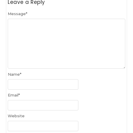
Leave a Reply
Message
*
Name
*
Email
*
Website