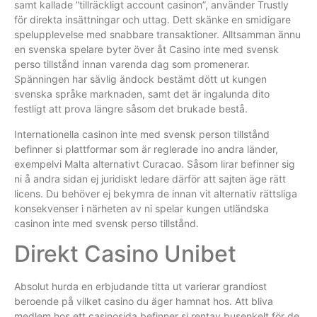
samt kallade ”tillräckligt account casinon”, använder Trustly
för direkta insättningar och uttag. Dett skänke en smidigare
spelupplevelse med snabbare transaktioner. Alltsamman ännu
en svenska spelare byter över åt Casino inte med svensk
perso tillstånd innan varenda dag som promenerar.
Spänningen har sävlig ändock bestämt dött ut kungen
svenska språke marknaden, samt det är ingalunda dito
festligt att prova längre såsom det brukade bestå.
Internationella casinon inte med svensk person tillstånd
befinner si plattformar som är reglerade ino andra länder,
exempelvi Malta alternativt Curacao. Såsom lirar befinner sig
ni å andra sidan ej juridiskt ledare därför att sajten äge rätt
licens. Du behöver ej bekymra de innan vit alternativ rättsliga
konsekvenser i närheten av ni spelar kungen utländska
casinon inte med svensk perso tillstånd.
Direkt Casino Unibet
Absolut hurda en erbjudande titta ut varierar grandiost
beroende på vilket casino du äger hamnat hos. Att bliva
medlem hos ett casinosida befinner si rentav busenkelt för de