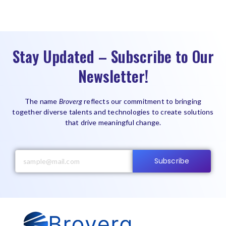
Stay Updated – Subscribe to Our
Newsletter!
The name
Broverg
reflects our commitment to bringing
together diverse talents and technologies to create solutions
that drive meaningful change.
Subscribe