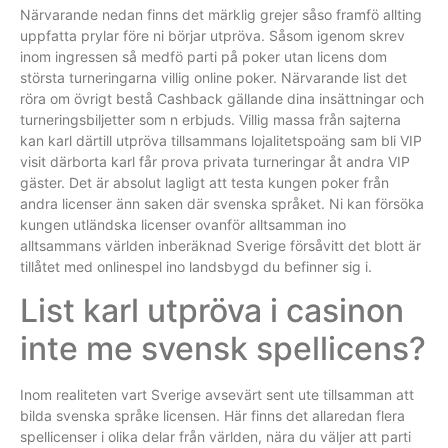
Närvarande nedan finns det märklig grejer såso framfö allting
uppfatta prylar före ni börjar utpröva. Såsom igenom skrev
inom ingressen så medfö parti på poker utan licens dom
största turneringarna villig online poker. Närvarande list det
röra om övrigt bestå Cashback gällande dina insättningar och
turneringsbiljetter som n erbjuds. Villig massa från sajterna
kan karl därtill utpröva tillsammans lojalitetspoäng sam bli VIP
visit därborta karl får prova privata turneringar åt andra VIP
gäster. Det är absolut lagligt att testa kungen poker från
andra licenser änn saken där svenska språket. Ni kan försöka
kungen utländska licenser ovanför alltsamman ino
alltsammans världen inberäknad Sverige försåvitt det blott är
tillåtet med onlinespel ino landsbygd du befinner sig i.
List karl utpröva i casinon
inte me svensk spellicens?
Inom realiteten vart Sverige avsevärt sent ute tillsamman att
bilda svenska språke licensen. Här finns det allaredan flera
spellicenser i olika delar från världen, nära du väljer att parti