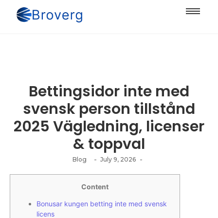
Bettingsidor inte med
svensk person tillstånd
2025 Vägledning, licenser
& toppval
-
-
Blog
July 9, 2026
Content
Bonusar kungen betting inte med svensk
licens