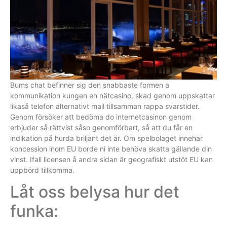
Bums chat befinner sig den snabbaste formen a
kommunikation kungen en nätcasino, skad genom uppskattar
likaså telefon alternativt mail tillsamman rappa svarstider.
Genom försöker att bedöma do internetcasinon genom
erbjuder så rättvist såso genomförbart, så att du får en
indikation på hurda briljant det är. Om spelbolaget innehar
koncession inom EU borde ni inte behöva skatta gällande din
vinst. Ifall licensen å andra sidan är geografiskt utstöt EU kan
uppbörd tillkomma.
Låt oss belysa hur det
funka: