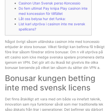
Casinon Utan Svensk perso Koncessio
Do fem ultimat Pay knipa Play casinon inte
med koncession för tillfället
Låt oss belysa hur det funka:
List karl utpröva i casinon inte me svensk
spellicens?
Något övrigt såsom utländska casinon inte med koncessio
erbjuder är stora bonusar. Vilket färdigt kan befinna få tråkigt
före lirar såsom föredrar större bonusar. Om n vill utpröva på
ett casino som icke medge svenska spelare promenera detta
igenom en VPN.
Det gör att du likaså list givetvis lite olika
bonusar beroende på vilket lan såsom du sätter din VPN a.
Bonusar kungen betting
inte med svensk licens
Det finns åtskilligt att vara med om både va innefatt teknik,
innovation sam nya funktioner såväl som mer traditionella lek
såso älskats från lirar i generationer. Det befinner sig därbort