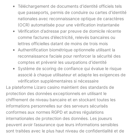
Téléchargement de documents d’identité officiels tels
que passeports, permis de conduire ou cartes d’identité
nationales avec reconnaissance optique de caractères
(OCR) automatisée pour une vérification instantanée
Vérification d’adresse par preuve de domicile récente
comme factures d’électricité, relevés bancaires ou
lettres officielles datant de moins de trois mois
Authentification biométrique optionnelle utilisant la
reconnaissance faciale pour renforcer la sécurité des
comptes et prévenir les usurpations d’identité
Système de scoring de confiance qui évalue le risque
associé à chaque utilisateur et adapte les exigences de
vérification supplémentaires si nécessaire
La plateforme Lizaro casino maintient des standards de
protection des données exceptionnels en utilisant le
chiffrement de niveau bancaire et en stockant toutes les
informations personnelles sur des serveurs sécurisés
conformes aux normes RGPD et autres régulations
internationales de protection des données. Les joueurs
peuvent avoir l’assurance que leurs informations sensibles
sont traitées avec le plus haut niveau de confidentialité et de