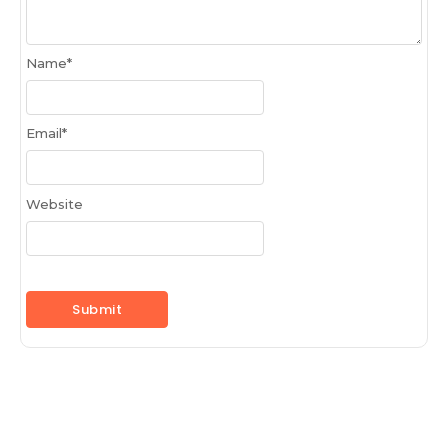
Name
*
Email
*
Website