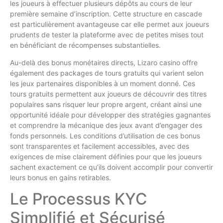
les joueurs à effectuer plusieurs dépôts au cours de leur
première semaine d’inscription. Cette structure en cascade
est particulièrement avantageuse car elle permet aux joueurs
prudents de tester la plateforme avec de petites mises tout
en bénéficiant de récompenses substantielles.
Au-delà des bonus monétaires directs, Lizaro casino offre
également des packages de tours gratuits qui varient selon
les jeux partenaires disponibles à un moment donné. Ces
tours gratuits permettent aux joueurs de découvrir des titres
populaires sans risquer leur propre argent, créant ainsi une
opportunité idéale pour développer des stratégies gagnantes
et comprendre la mécanique des jeux avant d’engager des
fonds personnels. Les conditions d’utilisation de ces bonus
sont transparentes et facilement accessibles, avec des
exigences de mise clairement définies pour que les joueurs
sachent exactement ce qu’ils doivent accomplir pour convertir
leurs bonus en gains retirables.
Le Processus KYC
Simplifié et Sécurisé