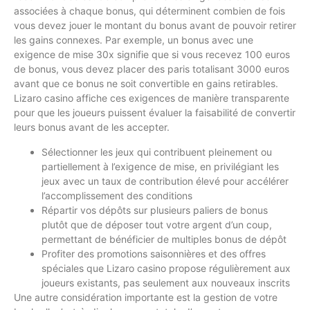
associées à chaque bonus, qui déterminent combien de fois
vous devez jouer le montant du bonus avant de pouvoir retirer
les gains connexes. Par exemple, un bonus avec une
exigence de mise 30x signifie que si vous recevez 100 euros
de bonus, vous devez placer des paris totalisant 3000 euros
avant que ce bonus ne soit convertible en gains retirables.
Lizaro casino affiche ces exigences de manière transparente
pour que les joueurs puissent évaluer la faisabilité de convertir
leurs bonus avant de les accepter.
Sélectionner les jeux qui contribuent pleinement ou
partiellement à l’exigence de mise, en privilégiant les
jeux avec un taux de contribution élevé pour accélérer
l’accomplissement des conditions
Répartir vos dépôts sur plusieurs paliers de bonus
plutôt que de déposer tout votre argent d’un coup,
permettant de bénéficier de multiples bonus de dépôt
Profiter des promotions saisonnières et des offres
spéciales que Lizaro casino propose régulièrement aux
joueurs existants, pas seulement aux nouveaux inscrits
Une autre considération importante est la gestion de votre