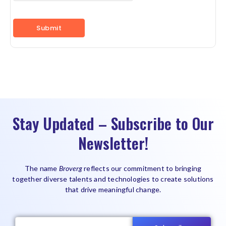
Stay Updated – Subscribe to Our
Newsletter!
The name
Broverg
reflects our commitment to bringing
together diverse talents and technologies to create solutions
that drive meaningful change.