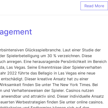
Read More
ngagement
bsintensiven Glücksspielbranche. Laut einer Studie der
der Spielerbeteiligung um 30 % verzeichnen. Diese
uch anregen. Eine herausragende Persönlichkeit im Bereich
da, Las Vegas. Seine Erkenntnisse über Spielerverhalten
Jahr 2022 führte das Bellagio in Las Vegas eine neue
 entschädigt. Dieser kreative Ansatz hat zu einer
Wirksamkeit finden Sie unter The New York Times. Bei
n und Verhaltensweisen der Spieler. Casinos nutzen
nwendbar und attraktiv sind. Dieser individuelle Ansatz
euerten Werbestrategien finden Sie unter online casinos.
ettkriterien und Endtermine können sich auf den