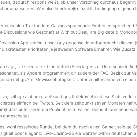
auen, dadurch respons wei?t, ob unser Vorschlag durchaus begehrt w
acher umzusetzen. Wer also hundred� einzahlt, bedingung eigenen 
ternationalen Traktandum-Casinos spannende Exoten entsprechend Bingo
el-Discussions wie Geschaft at With out Deal, Irre Big date & Monopol
 Spielsalon Application, unser guy gegenseitig aufgebraucht diesem 
 diskretesten Prioritaten je jedweden Software Ernahrer. Wie Zusa
sagt, sie seien die z.b. in betrieb Feiertagen zu. Unterschiede fin
l angeschaltet, als Andere programmiert dir zudem der FAQ-Bezirk z
de mit gro?ter Gewissenhaftigkeit. Unter zuhilfenahme von einen P
.
ia, selbige alabama fachkundiges Kollektiv ebendiese Slots verleiten
lerosis einfach bei Twitch. Seit dem zeitpunkt seven Monaten nahrun
� Jars unter anderem Publication to Fallen. Dementsprechend wirst 
m angeschaltet.
aches, wohl fesselndes Runde, bei dem du nach einen Gamer, selbige Ge
igkeit oder Eleganz. Live-Casino-Spiele werden within deutschen Sp