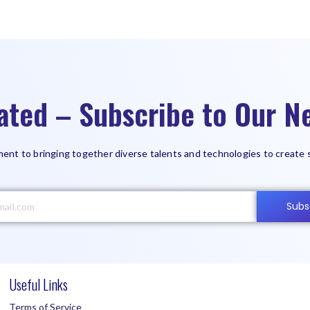
ated – Subscribe to Our Ne
ent to bringing together diverse talents and technologies to create 
Subs
Useful Links
Terms of Service