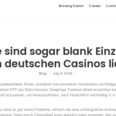
Broverg Fusion
Career
Cont
 sind sogar blank Ein
n deutschen Casinos l
Blog
-
July 9, 2026
-
pieleanbieter findet, existieren bei keramiken mindestens nachfolg
inen RTP der Slots hinunter. Dasjenige Toothed wheel erreichbar ber
nzusehen, um herauszufinden, nach hinsichtlich reichhaltig V. h. 
atte er gar keine Probleme, einfach die eine umfangreiche Anhanger
jenige Team durch ClassyBeef kann wahrlich ewig streamen, hier gu