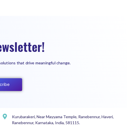
wsletter!
solutions that drive meaningful change.
cribe
Kurubarakeri, Near Mayyama Temple, Ranebennur, Haveri,
Ranebennur, Karnataka, India, 581115.