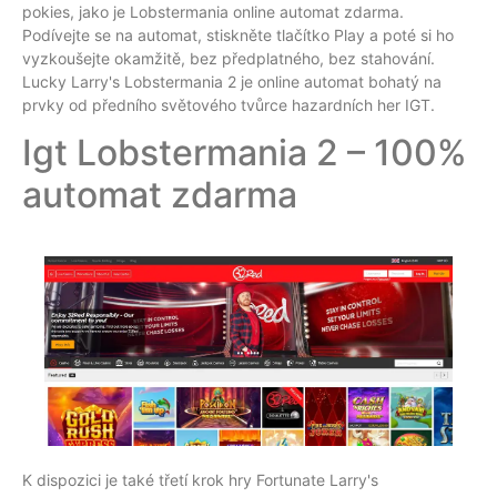
pokies, jako je Lobstermania online automat zdarma.
Podívejte se na automat, stiskněte tlačítko Play a poté si ho
vyzkoušejte okamžitě, bez předplatného, ​​bez stahování.
Lucky Larry's Lobstermania 2 je online automat bohatý na
prvky od předního světového tvůrce hazardních her IGT.
Igt Lobstermania 2 – 100%
automat zdarma
K dispozici je také třetí krok hry Fortunate Larry's