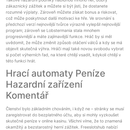
zákaznický zážitek a můžete si být jisti, že dostanete
rozumné výplaty. Zároveň můžete získat bonus a riskovat,
což může poskytnout další motivaci ke hře. Ve srovnání s
předchozí verzí nejnovější tvůrce výrazně vylepšil nejnovější
program; zároveň se Lobstermania stala mnohem
progresivnější a máte zajímavější funkce. Hráč by si měl
uvědomit, že může změnit způsob otáčení válců a kdy se má
objevit skutečná výhra. Hráči mají také novou svobodu vybrat
si počet výherních řad, na které chtějí vsadit, kdykoli chtějí v
této funkci hrát.
Hrací automaty Peníze
Hazardní zařízení
Komentář
Členství bylo základním chováním, i když ne – stránky se musí
zaregistrovat do bezplatného účtu, aby si mohly vyzkoušet
skutečné peníze v online kasinu. Všichni víme, že to znamená
okamžitý a bezstarostný herní zážitek. Freeslotshub nabízí