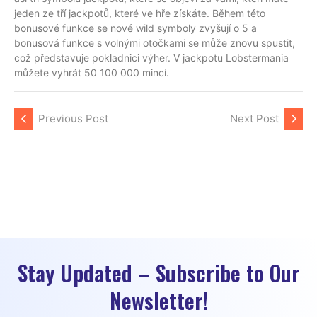
jeden ze tří jackpotů, které ve hře získáte. Během této
bonusové funkce se nové wild symboly zvyšují o 5 a
bonusová funkce s volnými otočkami se může znovu spustit,
což představuje pokladnici výher. V jackpotu Lobstermania
můžete vyhrát 50 100 000 mincí.
Previous Post
Next Post
Stay Updated – Subscribe to Our
Newsletter!