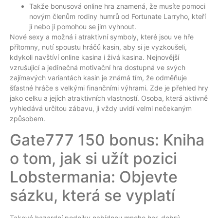
Takže bonusová online hra znamená, že musíte pomoci
novým členům rodiny humrů od Fortunate Larryho, kteří
jí nebo jí pomohou se jim vyhnout.
Nové sexy a možná i atraktivní symboly, které jsou ve hře
přítomny, nutí spoustu hráčů kasin, aby si je vyzkoušeli,
kdykoli navštíví online kasina i živá kasina. Nejnovější
vzrušující a jedinečná motivační hra dostupná ve svých
zajímavých variantách kasin je známá tím, že odměňuje
šťastné hráče s velkými finančními výhrami. Zde je přehled hry
jako celku a jejích atraktivních vlastností. Osoba, která aktivně
vyhledává určitou zábavu, ji vždy uvidí velmi nečekaným
způsobem.
Gate777 150 bonus: Kniha
o tom, jak si užít pozici
Lobstermania: Objevte
sázku, která se vyplatí
Takové hazardní podniky nabídnou mnoho her, dobrý