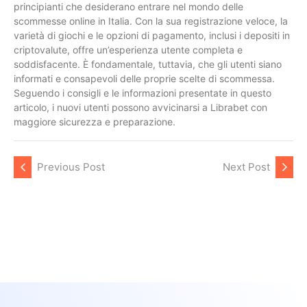
principianti che desiderano entrare nel mondo delle
scommesse online in Italia. Con la sua registrazione veloce, la
varietà di giochi e le opzioni di pagamento, inclusi i depositi in
criptovalute, offre un’esperienza utente completa e
soddisfacente. È fondamentale, tuttavia, che gli utenti siano
informati e consapevoli delle proprie scelte di scommessa.
Seguendo i consigli e le informazioni presentate in questo
articolo, i nuovi utenti possono avvicinarsi a Librabet con
maggiore sicurezza e preparazione.
Previous Post
Next Post