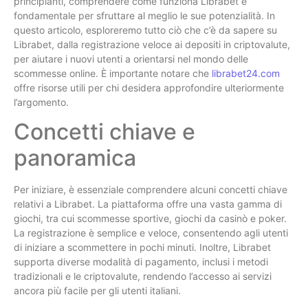
principianti, comprendere come funziona Librabet è
fondamentale per sfruttare al meglio le sue potenzialità. In
questo articolo, esploreremo tutto ciò che c’è da sapere su
Librabet, dalla registrazione veloce ai depositi in criptovalute,
per aiutare i nuovi utenti a orientarsi nel mondo delle
scommesse online. È importante notare che
librabet24.com
offre risorse utili per chi desidera approfondire ulteriormente
l’argomento.
Concetti chiave e
panoramica
Per iniziare, è essenziale comprendere alcuni concetti chiave
relativi a Librabet. La piattaforma offre una vasta gamma di
giochi, tra cui scommesse sportive, giochi da casinò e poker.
La registrazione è semplice e veloce, consentendo agli utenti
di iniziare a scommettere in pochi minuti. Inoltre, Librabet
supporta diverse modalità di pagamento, inclusi i metodi
tradizionali e le criptovalute, rendendo l’accesso ai servizi
ancora più facile per gli utenti italiani.