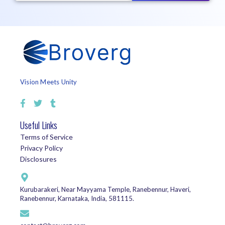
Vision Meets Unity
Useful Links
Terms of Service
Privacy Policy
Disclosures
Kurubarakeri, Near Mayyama Temple, Ranebennur, Haveri,
Ranebennur, Karnataka, India, 581115.