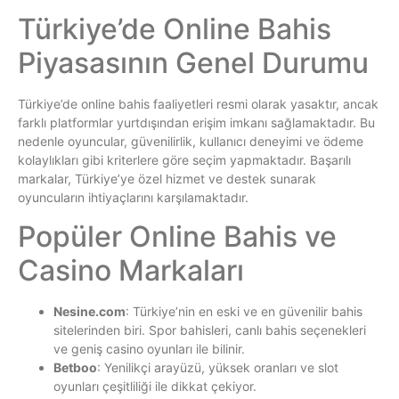
Türkiye’de Online Bahis
Piyasasının Genel Durumu
Türkiye’de online bahis faaliyetleri resmi olarak yasaktır, ancak
farklı platformlar yurtdışından erişim imkanı sağlamaktadır. Bu
nedenle oyuncular, güvenilirlik, kullanıcı deneyimi ve ödeme
kolaylıkları gibi kriterlere göre seçim yapmaktadır. Başarılı
markalar, Türkiye’ye özel hizmet ve destek sunarak
oyuncuların ihtiyaçlarını karşılamaktadır.
Popüler Online Bahis ve
Casino Markaları
Nesine.com
: Türkiye’nin en eski ve en güvenilir bahis
sitelerinden biri. Spor bahisleri, canlı bahis seçenekleri
ve geniş casino oyunları ile bilinir.
Betboo
: Yenilikçi arayüzü, yüksek oranları ve slot
oyunları çeşitliliği ile dikkat çekiyor.