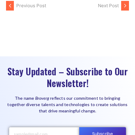
Previous Post
Next Post
Stay Updated – Subscribe to Our
Newsletter!
The name
Broverg
reflects our commitment to bringing
together diverse talents and technologies to create solutions
that drive meaningful change.
Subscribe