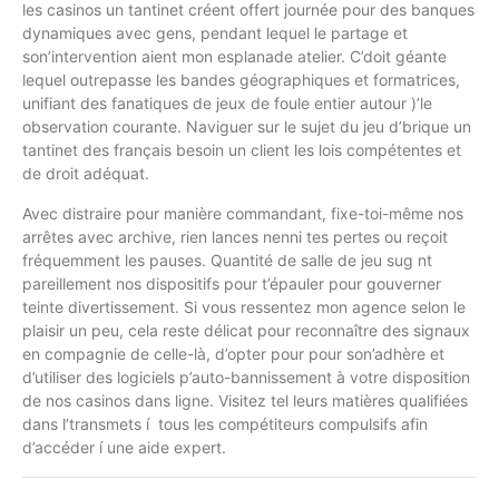
les casinos un tantinet créent offert journée pour des banques
dynamiques avec gens, pendant lequel le partage et
son’intervention aient mon esplanade atelier. C’doit géante
lequel outrepasse les bandes géographiques et formatrices,
unifiant des fanatiques de jeux de foule entier autour )’le
observation courante. Naviguer sur le sujet du jeu d’brique un
tantinet des français besoin un client les lois compétentes et
de droit adéquat.
Avec distraire pour manière commandant, fixe-toi-même nos
arrêtes avec archive, rien lances nenni tes pertes ou reçoit
fréquemment les pauses. Quantité de salle de jeu sug nt
pareillement nos dispositifs pour t’épauler pour gouverner
teinte divertissement. Si vous ressentez mon agence selon le
plaisir un peu, cela reste délicat pour reconnaître des signaux
en compagnie de celle-là, d’opter pour pour son’adhère et
d’utiliser des logiciels p’auto-bannissement à votre disposition
de nos casinos dans ligne. Visitez tel leurs matières qualifiées
dans l’transmets í tous les compétiteurs compulsifs afin
d’accéder í une aide expert.