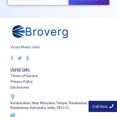
Vision Meets Unity
Useful Links
Terms of Service
Privacy Policy
Disclosures
Kurubarakeri, Near Mayyama Temple, Ranebennur, Haveri,
Call Now
Ranebennur, Karnataka, India, 581115.