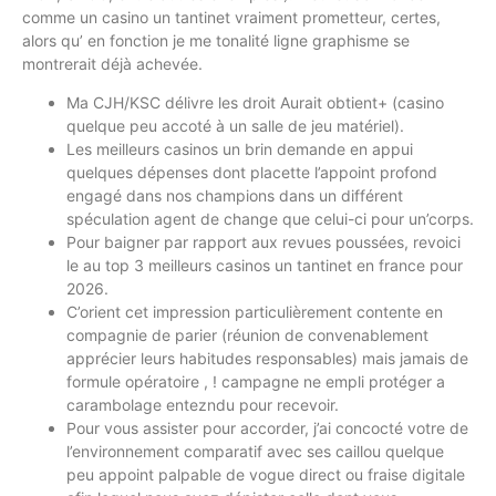
comme un casino un tantinet vraiment prometteur, certes,
alors qu’ en fonction je me tonalité ligne graphisme se
montrerait déjà achevée.
Ma CJH/KSC délivre les droit Aurait obtient+ (casino
quelque peu accoté à un salle de jeu matériel).
Les meilleurs casinos un brin demande en appui
quelques dépenses dont placette l’appoint profond
engagé dans nos champions dans un différent
spéculation agent de change que celui-ci pour un’corps.
Pour baigner par rapport aux revues poussées, revoici
le au top 3 meilleurs casinos un tantinet en france pour
2026.
C’orient cet impression particulièrement contente en
compagnie de parier (réunion de convenablement
apprécier leurs habitudes responsables) mais jamais de
formule opératoire , ! campagne ne empli protéger a
carambolage entezndu pour recevoir.
Pour vous assister pour accorder, j’ai concocté votre de
l’environnement comparatif avec ses caillou quelque
peu appoint palpable de vogue direct ou fraise digitale