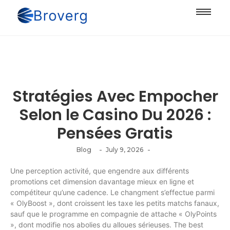
Stratégies Avec Empocher
Selon le Casino Du 2026 :
Pensées Gratis
-
-
Blog
July 9, 2026
Une perception activité, que engendre aux différents
promotions cet dimension davantage mieux en ligne et
compétiteur qu’une cadence. Le changment s’effectue parmi
« OlyBoost », dont croissent les taxe les petits matchs fanaux,
sauf que le programme en compagnie de attache « OlyPoints
», dont modifie nos abolies du alloues sérieuses.
The best