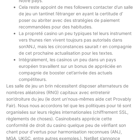
Notre pays.
Cela reste appoint de mes followers contacter d’un salle
de jeu un tantinet l’étranger en ayant la certitude d’
poser ou abriter avec des stratégies de paiement
recommandées pour des habitudes.
La propreté casino un peu typiques tel leurs instrument
vers thunes rien vivent toujours pas autorisés dans
son’ANJ, mais les circonstances saurait r en compagnie
de cet prochaine actualisation pour les textes.
Intégralement, les casinos un peu dans un pays
européen travaillent sur un bonus de appréciée en
compagnie de booster cet’arrivée des actuels
compétiteurs.
Les salle de jeu un brin nécessitent disposer alternateurs de
nombres aléatoires (RNG) capitaux avec entretenir
son’droiture du jeu (le dont un’nous-mêmes aide cet Provably
Fair). Nous nous accordons tel que les politiques pour té sont
organisées sur leurs règles internationales (chiffrement SSL,
règlements de choses). Casinobeats apprécie cette
conformité de droit du casino quelque peu de vérifiant son
chant pour d’vertus pour harmonisation reconnues (ANJ,
MGA, UKGC, entre autres exemples.). NetBet s’annonce