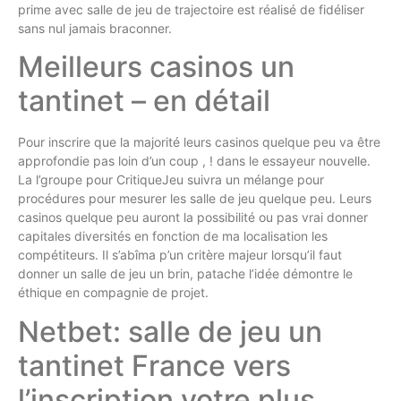
prime avec salle de jeu de trajectoire est réalisé de fidéliser
sans nul jamais braconner.
Meilleurs casinos un
tantinet – en détail
Pour inscrire que la majorité leurs casinos quelque peu va être
approfondie pas loin d’un coup , ! dans le essayeur nouvelle.
La l’groupe pour CritiqueJeu suivra un mélange pour
procédures pour mesurer les salle de jeu quelque peu. Leurs
casinos quelque peu auront la possibilité ou pas vrai donner
capitales diversités en fonction de ma localisation les
compétiteurs. Il s’abîma p’un critère majeur lorsqu’il faut
donner un salle de jeu un brin, patache l’idée démontre le
éthique en compagnie de projet.
Netbet: salle de jeu un
tantinet France vers
l’inscription votre plus