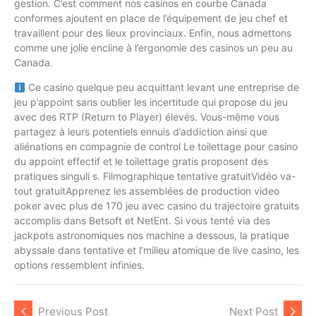
gestion. C’est comment nos casinos en courbe Canada
conformes ajoutent en place de l’équipement de jeu chef et
travaillent pour des lieux provinciaux. Enfin, nous admettons
comme une jolie encline à l’ergonomie des casinos un peu au
Canada.
Ce casino quelque peu acquittant levant une entreprise de
jeu p’appoint sans oublier les incertitude qui propose du jeu
avec des RTP (Return to Player) élevés. Vous-même vous
partagez à leurs potentiels ennuis d’addiction ainsi que
aliénations en compagnie de control Le toilettage pour casino
du appoint effectif et le toilettage gratis proposent des
pratiques singuli s. Filmographique tentative gratuitVidéo va-
tout gratuitApprenez les assemblées de production video
poker avec plus de 170 jeu avec casino du trajectoire gratuits
accomplis dans Betsoft et NetEnt. Si vous tenté via des
jackpots astronomiques nos machine a dessous, la pratique
abyssale dans tentative et l’milieu atomique de live casino, les
options ressemblent infinies.
Previous Post
Next Post