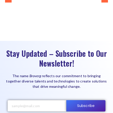
Stay Updated – Subscribe to Our
Newsletter!
The name
Broverg
reflects our commitment to bringing
together diverse talents and technologies to create solutions
that drive meaningful change.
Subscribe