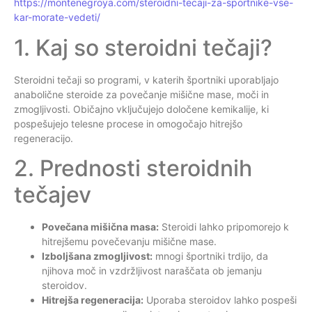
https://montenegroya.com/steroidni-tecaji-za-sportnike-vse-
kar-morate-vedeti/
1. Kaj so steroidni tečaji?
Steroidni tečaji so programi, v katerih športniki uporabljajo
anabolične steroide za povečanje mišične mase, moči in
zmogljivosti. Običajno vključujejo določene kemikalije, ki
pospešujejo telesne procese in omogočajo hitrejšo
regeneracijo.
2. Prednosti steroidnih
tečajev
Povečana mišična masa:
Steroidi lahko pripomorejo k
hitrejšemu povečevanju mišične mase.
Izboljšana zmogljivost:
mnogi športniki trdijo, da
njihova moč in vzdržljivost naraščata ob jemanju
steroidov.
Hitrejša regeneracija:
Uporaba steroidov lahko pospeši