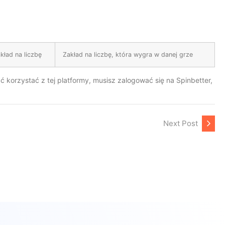
kład na liczbę
Zakład na liczbę, która wygra w danej grze
ć korzystać z tej platformy, musisz zalogować się na Spinbetter,
Next Post