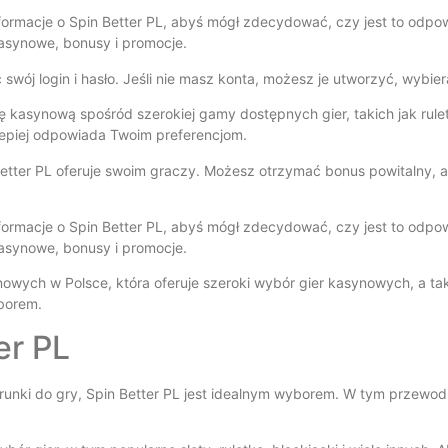
ormacje o Spin Better PL, abyś mógł zdecydować, czy jest to odpow
kasynowe, bonusy i promocje.
swój login i hasło. Jeśli nie masz konta, możesz je utworzyć, wybieraj
kasynową spośród szerokiej gamy dostępnych gier, takich jak ruletk
lepiej odpowiada Twoim preferencjom.
etter PL oferuje swoim graczy. Możesz otrzymać bonus powitalny, a
ormacje o Spin Better PL, abyś mógł zdecydować, czy jest to odpow
kasynowe, bonusy i promocje.
ynowych w Polsce, która oferuje szeroki wybór gier kasynowych, a t
borem.
er PL
warunki do gry, Spin Better PL jest idealnym wyborem. W tym przewo