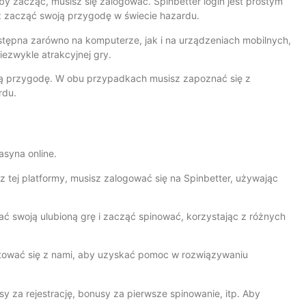
 Aby zacząć, musisz się zalogować. Spinbetter login jest prostym
z zacząć swoją przygodę w świecie hazardu.
 dostępna zarówno na komputerze, jak i na urządzeniach mobilnych,
iezwykle atrakcyjnej gry.
woją przygodę. W obu przypadkach musisz zapoznać się z
rdu.
asyna online.
z tej platformy, musisz zalogować się na Spinbetter, używając
ać swoją ulubioną grę i zacząć spinować, korzystając z różnych
taktować się z nami, aby uzyskać pomoc w rozwiązywaniu
 za rejestrację, bonusy za pierwsze spinowanie, itp. Aby