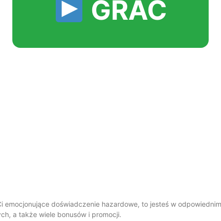
GRAĆ
 Ci emocjonujące doświadczenie hazardowe, to jesteś w odpowiednim 
ch, a także wiele bonusów i promocji.