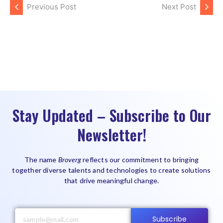
Previous Post
Next Post
Stay Updated – Subscribe to Our
Newsletter!
The name
Broverg
reflects our commitment to bringing
together diverse talents and technologies to create solutions
that drive meaningful change.
Subscribe