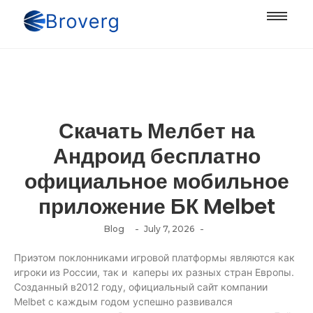
Скачать Мелбет на
Андроид бесплатно
официальное мобильное
приложение БК Melbet
-
-
Blog
July 7, 2026
Приэтом поклонниками игровой платформы являются как
игроки из России, так и каперы их разных стран Европы.
Созданный в2012 году, официальный сайт компании
Melbet с каждым годом успешно развивался