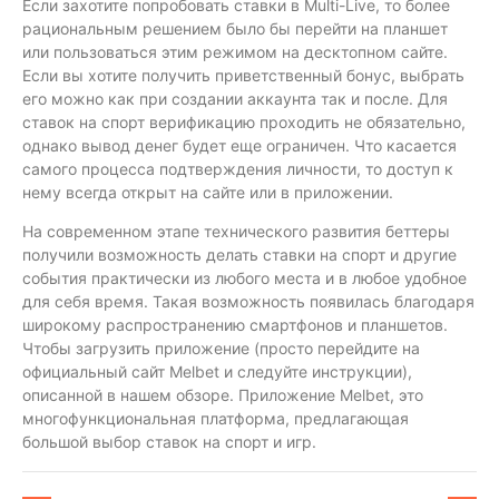
Если захотите попробовать ставки в Multi-Live, то более
рациональным решением было бы перейти на планшет
или пользоваться этим режимом на десктопном сайте.
Если вы хотите получить приветственный бонус, выбрать
его можно как при создании аккаунта так и после. Для
ставок на спорт верификацию проходить не обязательно,
однако вывод денег будет еще ограничен. Что касается
самого процесса подтверждения личности, то доступ к
нему всегда открыт на сайте или в приложении.
На современном этапе технического развития беттеры
получили возможность делать ставки на спорт и другие
события практически из любого места и в любое удобное
для себя время. Такая возможность появилась благодаря
широкому распространению смартфонов и планшетов.
Чтобы загрузить приложение (просто перейдите на
официальный сайт Melbet и следуйте инструкции),
описанной в нашем обзоре. Приложение Melbet, это
многофункциональная платформа, предлагающая
большой выбор ставок на спорт и игр.