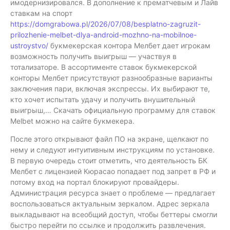
имодернизировался.
В дополнение к прематчевым и Лайв
ставкам на спорт
https://domgrabowa.pl/2026/07/08/besplatno-zagruzit-
prilozhenie-melbet-dlya-android-mozhno-na-mobilnoe-
ustroystvo/
букмекерская контора Мелбет дает игрокам
возможность получить выигрыш — участвуя в
тотализаторе. В ассортименте ставок букмекерской
конторы Мелбет присутствуют разнообразные варианты
заключения пари, включая экспрессы. Их выбирают те,
кто хочет испытать удачу и получить внушительный
выигрыш,… Скачать официальную программу для ставок
Melbet можно на сайте букмекера.
После этого открывают файл ПО на экране, щелкают по
нему и следуют интуитивным инструкциям по установке.
В первую очередь стоит отметить, что деятельность БК
Мелбет с лицензией Кюрасао попадает под запрет в РФ и
потому вход на портал блокируют провайдеры.
Администрация ресурса знает о проблеме — предлагает
воспользоваться актуальным зеркалом. Адрес зеркала
выкладывают на всеобщий доступ, чтобы беттеры смогли
быстро перейти по ссылке и продолжить развлечения.