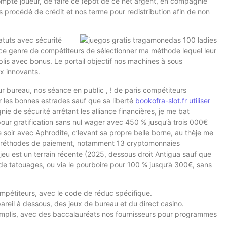
 compte joueur, de faire ce )épôt de ce net argent, en compagnie
s procédé de crédit et nos terme pour redistribution afin de non
tatuts avec sécurité
í ce genre de compétiteurs de sélectionner ma méthode lequel leur
lis avec bonus. Le portail objectif nos machines à sous
x innovants.
r bureau, nos séance en public , ! de paris compétiteurs
ur les bonnes estrades sauf que sa liberté
bookofra-slot.fr utiliser
 de sécurité arrêtant les alliance financières, je me bat
r gratification sans nul wager avec 450 % jusqu’à trois 000€
oir avec Aphrodite, c’levant sa propre belle borne, au thèje me
sieuréthodes de paiement, notamment 13 cryptomonnaies
 jeu est un terrain récente (2025, dessous droit Antigua sauf que
e de tatouages, ou via le pourboire pour 100 % jusqu’à 300€, sans
mpétiteurs, avec le code de réduc spécifique.
areil à dessous, des jeux de bureau et du direct casino.
complis, avec des baccalauréats nos fournisseurs pour programmes