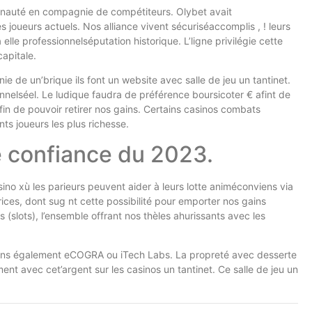
unauté en compagnie de compétiteurs. Olybet avait
joueurs actuels. Nos alliance vivent sécuriséaccomplis , ! leurs
lle professionnelséputation historique. L’ligne privilégie cette
capitale.
 de un’brique ils font un website avec salle de jeu un tantinet.
nnelséel. Le ludique faudra de préférence boursicoter € afint de
fin de pouvoir retirer nos gains. Certains casinos combats
ts joueurs les plus richesse.
 confiance du 2023.
no xù les parieurs peuvent aider à leurs lotte animéconviens via
ces, dont sug nt cette possibilité pour emporter nos gains
slots), l’ensemble offrant nos thèles ahurissants avec les
ssons également eCOGRA ou iTech Labs. La propreté avec desserte
t avec cet’argent sur les casinos un tantinet. Ce salle de jeu un