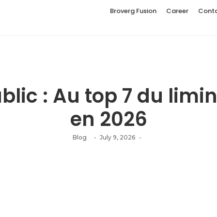
Broverg Fusion
Career
Cont
blic : Au top 7 du limi
en 2026
Blog
-
July 9, 2026
-