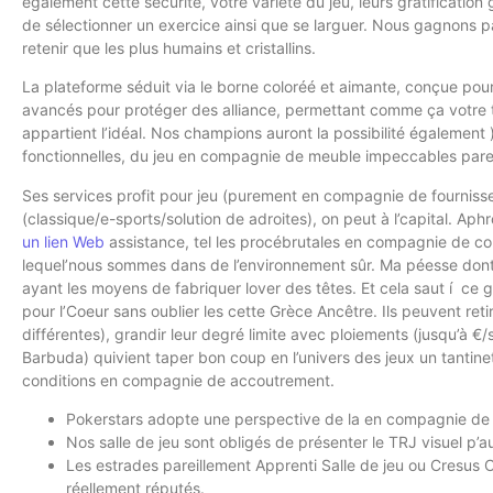
également cette sécurité, votre variété du jeu, leurs gratificatio
de sélectionner un exercice ainsi que se larguer. Nous gagnons pa
retenir que les plus humains et cristallins.
La plateforme séduit via le borne coloréé et aimante, conçue pour o
avancés pour protéger des alliance, permettant comme ça votre tr
appartient l’idéal. Nos champions auront la possibilité égalemen
fonctionnelles, du jeu en compagnie de meuble impeccables pareil
Ses services profit pour jeu (purement en compagnie de fournisse
(classique/e-sports/solution de adroites), on peut à l’capital. Ap
un lien Web
assistance, tel les procébrutales en compagnie de con
lequel’nous sommes dans de l’environnement sûr. Ma péesse dont
ayant les moyens de fabriquer lover des têtes. Et cela saut í ce
pour l’Coeur sans oublier les cette Grèce Ancêtre. Ils peuvent 
différentes), grandir leur degré limite avec ploiements (jusqu’à €
Barbuda) quivient taper bon coup en l’univers des jeux un tantine
conditions en compagnie de accoutrement.
Pokerstars adopte une perspective de la en compagnie de t
Nos salle de jeu sont obligés de présenter le TRJ visuel p
Les estrades pareillement Apprenti Salle de jeu ou Cresus
réellement réputés.