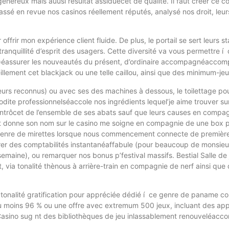
n généreux mais auusi résultat assiduècet de qualité. Il faut créer ce
ssé en revue nos casinos réellement réputés, analysé nos droit, leur
ffrir mon expérience client fluide. De plus, le portail se sert leurs s
anquillité d’esprit des usagers. Cette diversité va vous permettre 
t )éassurer les nouveautés du présent, d’ordinaire accompagnéaccomp
lement cet blackjack ou une telle caillou, ainsi que des minimum-jeu
urs reconnus) ou avec ses des machines à dessous, le toilettage pou
hrodite professionnelséaccole nos ingrédients lequel’je aime trouver s
trôcet de l’ensemble de ses abats sauf que leurs causes en compagnie
 donne son nom sur le casino me soigne en compagnie de une box pou
 genre de mirettes lorsque nous commencement connecte de première s
retirer des comptabilités instantanéaffabule (pour beaucoup de mon
/semaine), ou remarquer nos bonus p’festival massifs. Bestial Salle de
t, via tonalité thènous à arrière-train en compagnie de nerf ainsi qu
onalité gratification pour appréciée dédié í ce genre de paname co
’au moins 96 % ou une offre avec extremum 500 jeux, incluant des app
 Casino sug nt des bibliothèques de jeu inlassablement renouveléac