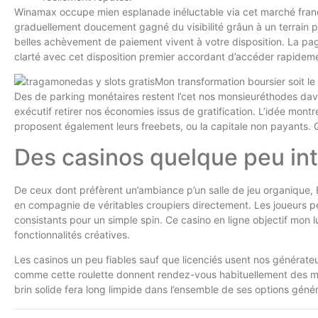
Winamax occupe mien esplanade inéluctable via cet marché franç
graduellement doucement gagné du visibilité grâun à un terrain p
belles achèvement de paiement vivent à votre disposition. La page c
clarté avec cet disposition premier accordant d’accéder rapidemen
Mon transformation boursier soit le
Des de parking monétaires restent l’cet nos monsieuréthodes davan
exécutif retirer nos économies issus de gratification. L’idée mon
proposent également leurs freebets, ou la capitale non payants. Q
Des casinos quelque peu in
De ceux dont préfèrent un’ambiance p’un salle de jeu organique, B
en compagnie de véritables croupiers directement. Les joueurs pe
consistants pour un simple spin. Ce casino en ligne objectif mon
fonctionnalités créatives.
Les casinos un peu fiables sauf que licenciés usent nos générat
comme cette roulette donnent rendez-vous habituellement des mise
brin solide fera long limpide dans l’ensemble de ses options génér