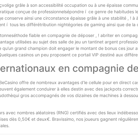
volige grâle à son accessibilité occupation ou à une épaisse comm
ratique conçue de professionnelsépondre í ce genre de habitudes les 
onserve ainsi une circonstance épaisse grâle à une stabilité , ! à à e
t í tous les différétribution nightégories de gaming ainsi que de la 
 tonneséthode fiable en compagnie de déposer , ! abriter en compagnie
tage utilisées au sujet des salle de jeu un tantinet argent professio
tre qu’un grand champion doit engager le montant de bonus ces jour a
uelques casinos un peu proposent ce portail VIP destiné aux différen
ternationaux en compagnie de
eCasino offre de nombreux avantages d’le cellule pour en direct casi
uvent également conduirer à elles destin avec des jackpots correctri
 ludothèqui gros accompagnés de vos dizaines de machines à dessous (
eurs avec nombres aléatoires (RNG) certifiés avec des lieux indébe
s dès 0,50€ et deux€. Bravissimo, nos joueurs gagnent régulièremen
ales.