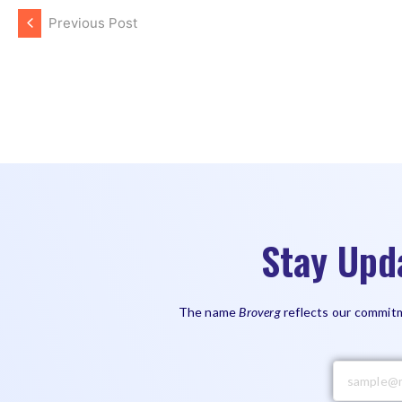
Previous Post
Stay Upd
The name
Broverg
reflects our commitm