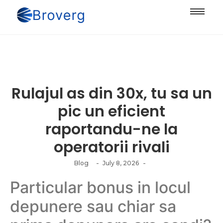
Rulajul as din 30x, tu sa un
pic un eficient
raportandu-ne la
operatorii rivali
-
-
Blog
July 8, 2026
Particular bonus in locul
depunere sau chiar sa