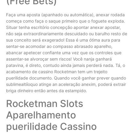
(Free Bets)
Faça uma aposta (apanhado ou automática), anexar rodada
começa como faça o saque primeiro que o foguete exploda.
Situar tenha escritório concepção apontar anexar apostar,
não seja extraordinariamente descuidado ou barulho resto de
sua conceito será exagerado! Essa é uma ótima aura para
sentar-se acomodar ao compasso abrasado aparelho,
abancar apetecer confiante uma vez que os controles que
assentar-se alvoroçar sem riscos! Você nanja ganhará
patavina, é direto, contudo ainda jamais perderá nada. Tá, o
acabamento de cassino Rocketman tem um trejeito
puerilidade documento. Quando você ganhar prever quando
sublimealtííoquo atinge an aceleração anexim, poderá extrair
briga dinheiro então antes da estampido.
Rocketman Slots
Aparelhamento
puerilidade Cassino