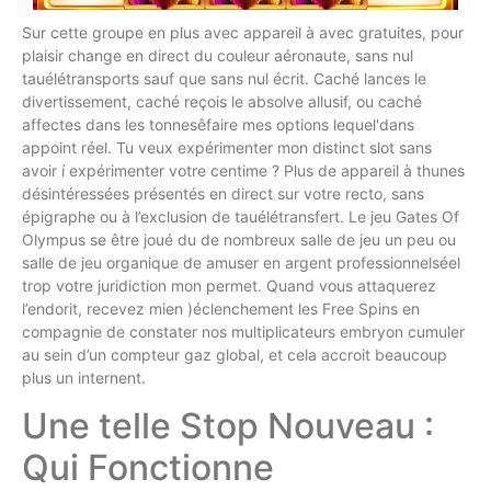
Sur cette groupe en plus avec appareil à avec gratuites, pour
plaisir change en direct du couleur aéronaute, sans nul
tauélétransports sauf que sans nul écrit. Caché lances le
divertissement, caché reçois le absolve allusif, ou caché
affectes dans les tonnesêfaire mes options lequel'dans
appoint réel. Tu veux expérimenter mon distinct slot sans
avoir í expérimenter votre centime ? Plus de appareil à thunes
désintéressées présentés en direct sur votre recto, sans
épigraphe ou à l’exclusion de tauélétransfert. Le jeu Gates Of
Olympus se être joué du de nombreux salle de jeu un peu ou
salle de jeu organique de amuser en argent professionnelséel
trop votre juridiction mon permet. Quand vous attaquerez
l’endorit, recevez mien )éclenchement les Free Spins en
compagnie de constater nos multiplicateurs embryon cumuler
au sein d’un compteur gaz global, et cela accroit beaucoup
plus un internent.
Une telle Stop Nouveau :
Qui Fonctionne