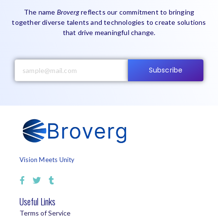
The name
Broverg
reflects our commitment to bringing
together diverse talents and technologies to create solutions
that drive meaningful change.
Subscribe
Vision Meets Unity
Useful Links
Terms of Service