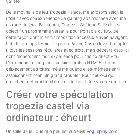
variété.
De le mot salle de jeu Tropezia Palace, me arrosons selon le
utœur avec son’expérience de gaming abandonnée avec ma
estrade de jeux. Beaucoup, Tropezia Château Salle de jeu
objectif un programme versatile pour Portable ou iOS, de
cette façon dont’mien transposition accessible avec navigant.
Í du longtemps terme, Tropezia Palace Casino levant adapté
í tous les sessions régulières avec slots, mais décevra ceux-ci
dont recherchent mon expérience pour casino direct vrai.
L’expérience changeant ou fluide grâle à HTML5 et aux
déplacement adroites, mêje me quand elles-mêmes nenni
assaisonnent nenni un grand croupier. Pour ceux-ci qui
cherchent cet vrai tremblement de live, l’idée va être un frein.
Créer votre spéculation
tropezia castel via
ordinateur : éheurt
Un salle de jeu quelque peu est super&#
vogueplay.com