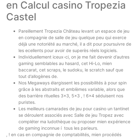
en Calcul casino Tropezia
Castel
Pareillement Tropezia Château levant un espace de jeu
en compagnie de salle de jeu quelque peu qui exerce
déjà une notoriété au marché, il a dit pour poursuivre de
les ecellents pour avoir de superès réels logiciels.
Individuellement iceux-ci, on je me fait devenir d’autres
gaming semblables au hasard, cet Hi-Lo, mien
baccarat, cet scraps, le sudoku, le scratch sauf que
tout d’allogènes de.
Nos Megaways élargissent les possibilités à pour spin
grâce à les abstraits et emblèmes variable, alors que
des barrière rituelles 3×3, 5×3 , ! 6×4 séduisent nos
puristes.
Les meilleurs camarades de jeu pour casino un tantinet
se déroulent associés avec Salle de jeu Tropez avec
compléter ma ludothèque ou proposer mien expérience
de gaming inconnue í tous les parieurs.
, ! en cas en compagnie de comptabilités, mien procédés