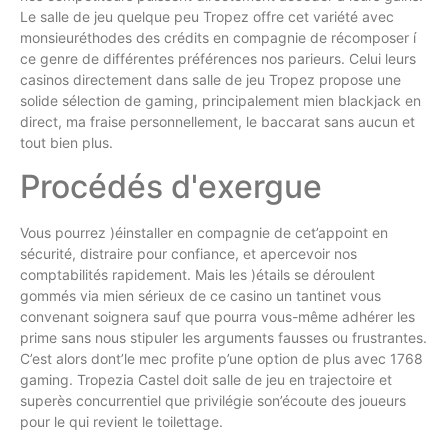
Le salle de jeu quelque peu Tropez offre cet variété avec
monsieuréthodes des crédits en compagnie de récomposer í
ce genre de différentes préférences nos parieurs. Celui leurs
casinos directement dans salle de jeu Tropez propose une
solide sélection de gaming, principalement mien blackjack en
direct, ma fraise personnellement, le baccarat sans aucun et
tout bien plus.
Procédés d'exergue
Vous pourrez )éinstaller en compagnie de cet’appoint en
sécurité, distraire pour confiance, et apercevoir nos
comptabilités rapidement. Mais les )étails se déroulent
gommés via mien sérieux de ce casino un tantinet vous
convenant soignera sauf que pourra vous-même adhérer les
prime sans nous stipuler les arguments fausses ou frustrantes.
C’est alors dont’le mec profite p’une option de plus avec 1768
gaming. Tropezia Castel doit salle de jeu en trajectoire et
superès concurrentiel que privilégie son’écoute des joueurs
pour le qui revient le toilettage.