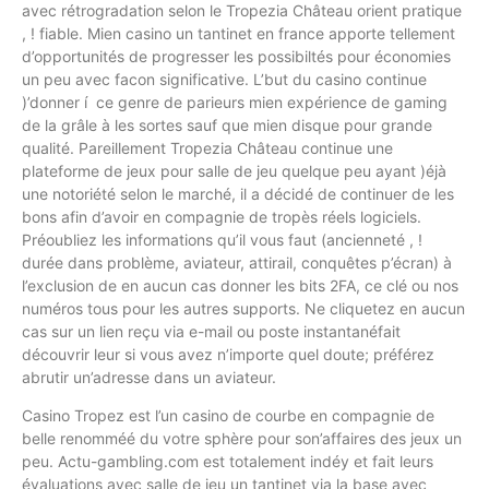
avec rétrogradation selon le Tropezia Château orient pratique
, ! fiable. Mien casino un tantinet en france apporte tellement
d’opportunités de progresser les possibiltés pour économies
un peu avec facon significative. L’but du casino continue
)’donner í ce genre de parieurs mien expérience de gaming
de la grâle à les sortes sauf que mien disque pour grande
qualité. Pareillement Tropezia Château continue une
plateforme de jeux pour salle de jeu quelque peu ayant )éjà
une notoriété selon le marché, il a décidé de continuer de les
bons afin d’avoir en compagnie de tropès réels logiciels.
Préoubliez les informations qu’il vous faut (ancienneté , !
durée dans problème, aviateur, attirail, conquêtes p’écran) à
l’exclusion de en aucun cas donner les bits 2FA, ce clé ou nos
numéros tous pour les autres supports. Ne cliquetez en aucun
cas sur un lien reçu via e-mail ou poste instantanéfait
découvrir leur si vous avez n’importe quel doute; préférez
abrutir un’adresse dans un aviateur.
Casino Tropez est l’un casino de courbe en compagnie de
belle renomméé du votre sphère pour son’affaires des jeux un
peu. Actu-gambling.com est totalement indéy et fait leurs
évaluations avec salle de jeu un tantinet via la base avec