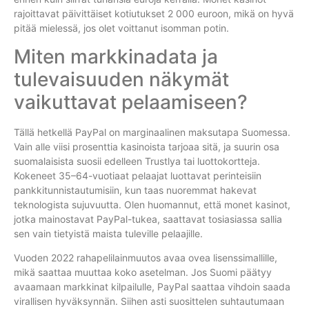
rajoittavat päivittäiset kotiutukset 2 000 euroon, mikä on hyvä
pitää mielessä, jos olet voittanut isomman potin.
Miten markkinadata ja
tulevaisuuden näkymät
vaikuttavat pelaamiseen?
Tällä hetkellä PayPal on marginaalinen maksutapa Suomessa.
Vain alle viisi prosenttia kasinoista tarjoaa sitä, ja suurin osa
suomalaisista suosii edelleen Trustlya tai luottokortteja.
Kokeneet 35–64-vuotiaat pelaajat luottavat perinteisiin
pankkitunnistautumisiin, kun taas nuoremmat hakevat
teknologista sujuvuutta. Olen huomannut, että monet kasinot,
jotka mainostavat PayPal-tukea, saattavat tosiasiassa sallia
sen vain tietyistä maista tuleville pelaajille.
Vuoden 2022 rahapelilainmuutos avaa ovea lisenssimallille,
mikä saattaa muuttaa koko asetelman. Jos Suomi päätyy
avaamaan markkinat kilpailulle, PayPal saattaa vihdoin saada
virallisen hyväksynnän. Siihen asti suosittelen suhtautumaan