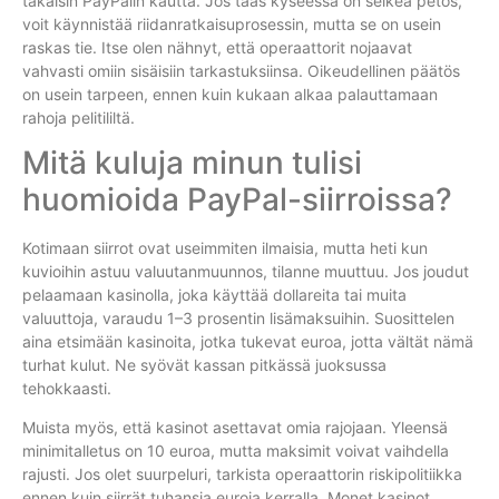
takaisin PayPalin kautta. Jos taas kyseessä on selkeä petos,
voit käynnistää riidanratkaisuprosessin, mutta se on usein
raskas tie. Itse olen nähnyt, että operaattorit nojaavat
vahvasti omiin sisäisiin tarkastuksiinsa. Oikeudellinen päätös
on usein tarpeen, ennen kuin kukaan alkaa palauttamaan
rahoja pelitililtä.
Mitä kuluja minun tulisi
huomioida PayPal-siirroissa?
Kotimaan siirrot ovat useimmiten ilmaisia, mutta heti kun
kuvioihin astuu valuutanmuunnos, tilanne muuttuu. Jos joudut
pelaamaan kasinolla, joka käyttää dollareita tai muita
valuuttoja, varaudu 1–3 prosentin lisämaksuihin. Suosittelen
aina etsimään kasinoita, jotka tukevat euroa, jotta vältät nämä
turhat kulut. Ne syövät kassan pitkässä juoksussa
tehokkaasti.
Muista myös, että kasinot asettavat omia rajojaan. Yleensä
minimitalletus on 10 euroa, mutta maksimit voivat vaihdella
rajusti. Jos olet suurpeluri, tarkista operaattorin riskipolitiikka
ennen kuin siirrät tuhansia euroja kerralla. Monet kasinot