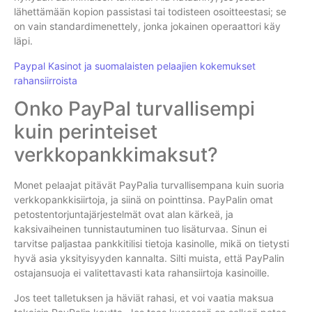
lähettämään kopion passistasi tai todisteen osoitteestasi; se
on vain standardimenettely, jonka jokainen operaattori käy
läpi.
Paypal Kasinot ja suomalaisten pelaajien kokemukset
rahansiirroista
Onko PayPal turvallisempi
kuin perinteiset
verkkopankkimaksut?
Monet pelaajat pitävät PayPalia turvallisempana kuin suoria
verkkopankkisiirtoja, ja siinä on pointtinsa. PayPalin omat
petostentorjuntajärjestelmät ovat alan kärkeä, ja
kaksivaiheinen tunnistautuminen tuo lisäturvaa. Sinun ei
tarvitse paljastaa pankkitilisi tietoja kasinolle, mikä on tietysti
hyvä asia yksityisyyden kannalta. Silti muista, että PayPalin
ostajansuoja ei valitettavasti kata rahansiirtoja kasinoille.
Jos teet talletuksen ja häviät rahasi, et voi vaatia maksua