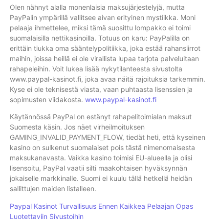
Olen nähnyt alalla monenlaisia maksujärjestelyjä, mutta
PayPalin ympärillä vallitsee aivan erityinen mystiikka. Moni
pelaaja ihmettelee, miksi tämä suosittu lompakko ei toimi
suomalaisilla nettikasinoilla. Totuus on karu: PayPalilla on
erittäin tiukka oma sääntelypolitiikka, joka estää rahansiirrot
maihin, joissa heillä ei ole virallista lupaa tarjota palveluitaan
rahapeleihin. Voit lukea lisää nykytilanteesta sivustolta
www.paypal-kasinot.fi, joka avaa näitä rajoituksia tarkemmin.
Kyse ei ole teknisestä viasta, vaan puhtaasta lisenssien ja
sopimusten viidakosta.
www.paypal-kasinot.fi
Käytännössä PayPal on estänyt rahapelitoimialan maksut
Suomesta käsin. Jos näet virheilmoituksen
GAMING_INVALID_PAYMENT_FLOW, tiedät heti, että kyseinen
kasino on sulkenut suomalaiset pois tästä nimenomaisesta
maksukanavasta. Vaikka kasino toimisi EU-alueella ja olisi
lisensoitu, PayPal vaatii silti maakohtaisen hyväksynnän
jokaiselle markkinalle. Suomi ei kuulu tällä hetkellä heidän
sallittujen maiden listalleen.
Paypal Kasinot Turvallisuus Ennen Kaikkea Pelaajan Opas
Luotettaviin Sivustoihin