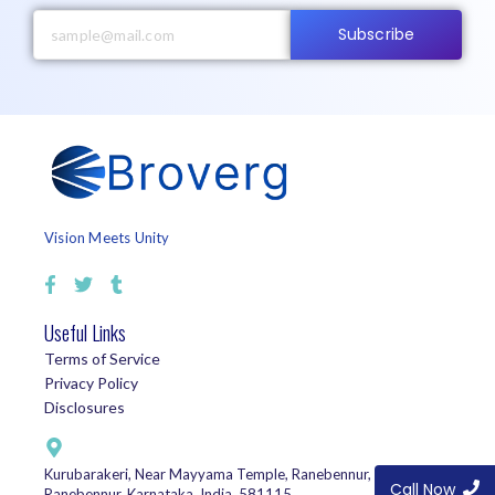
Subscribe
Vision Meets Unity
Useful Links
Terms of Service
Privacy Policy
Disclosures
Kurubarakeri, Near Mayyama Temple, Ranebennur, Haveri,
Call Now
Ranebennur, Karnataka, India, 581115.