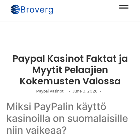
Paypal Kasinot Faktat ja
Myytit Pelaajien
Kokemusten Valossa
-
-
Paypal Kasinot
June 3, 2026
Miksi PayPalin käyttö
kasinoilla on suomalaisille
niin vaikeaa?