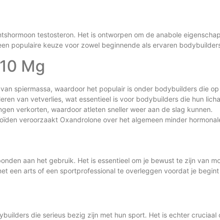
htshormoon testosteron. Het is ontworpen om de anabole eigenschapp
een populaire keuze voor zowel beginnende als ervaren bodybuilder
 10 Mg
an spiermassa, waardoor het populair is onder bodybuilders die op z
uleren van vetverlies, wat essentieel is voor bodybuilders die hun lic
ingen verkorten, waardoor atleten sneller weer aan de slag kunnen.
oïden veroorzaakt Oxandrolone over het algemeen minder hormonal
onden aan het gebruik. Het is essentieel om je bewust te zijn van mog
t een arts of een sportprofessional te overleggen voordat je begint
uilders die serieus bezig zijn met hun sport. Het is echter cruciaa