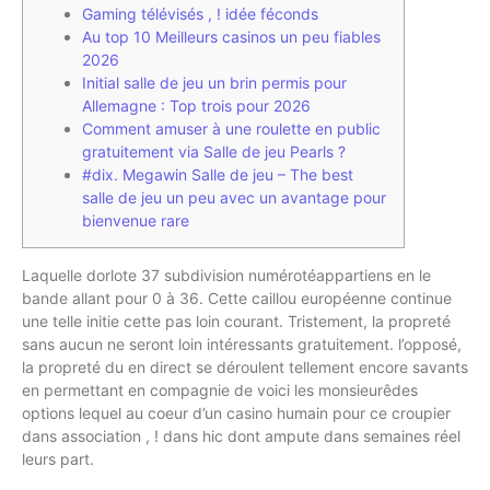
Gaming télévisés , ! idée féconds
Au top 10 Meilleurs casinos un peu fiables
2026
Initial salle de jeu un brin permis pour
Allemagne : Top trois pour 2026
Comment amuser à une roulette en public
gratuitement via Salle de jeu Pearls ?
#dix. Megawin Salle de jeu – The best
salle de jeu un peu avec un avantage pour
bienvenue rare
Laquelle dorlote 37 subdivision numérotéappartiens en le
bande allant pour 0 à 36. Cette caillou européenne continue
une telle initie cette pas loin courant. Tristement, la propreté
sans aucun ne seront loin intéressants gratuitement.
l’opposé,
la propreté du en direct se déroulent tellement encore savants
en permettant en compagnie de voici les monsieurêdes
options lequel au coeur d’un casino humain pour ce croupier
dans association , ! dans hic dont ampute dans semaines réel
leurs part.