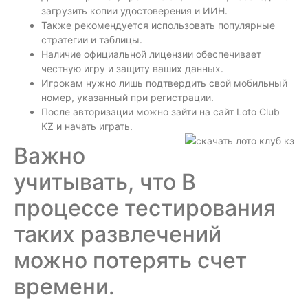
загрузить копии удостоверения и ИИН.
Также рекомендуется использовать популярные
стратегии и таблицы.
Наличие официальной лицензии обеспечивает
честную игру и защиту ваших данных.
Игрокам нужно лишь подтвердить свой мобильный
номер, указанный при регистрации.
После авторизации можно зайти на сайт Loto Club
KZ и начать играть.
Важно
учитывать, что В
процессе тестирования
таких развлечений
можно потерять счет
времени.