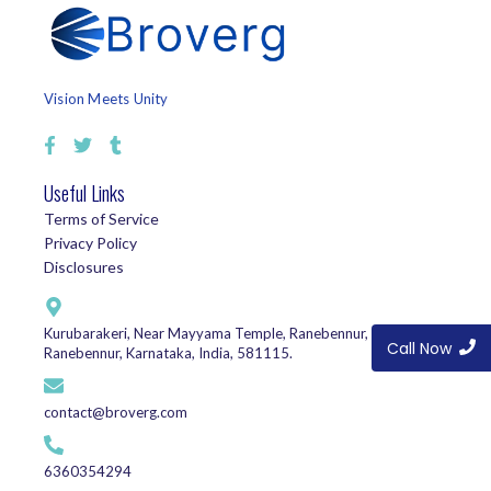
Vision Meets Unity
Useful Links
Terms of Service
Privacy Policy
Disclosures
Kurubarakeri, Near Mayyama Temple, Ranebennur, Haveri,
Call Now
Ranebennur, Karnataka, India, 581115.
contact@broverg.com
6360354294