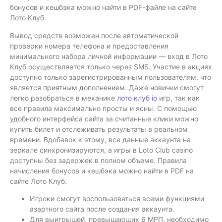
бонусов и кешбэка можно найти в PDF-файле на сайте
Лото Клуб.
Вывод средств возможен после автоматической
проверки номера телефона и предоставления
минимального набора личной информации — вход в Лото
Клуб осуществляется только через SMS. Участие в акциях
доступно только зарегистрированным пользователям, что
является приятным дополнением. Даже новички смогут
легко разобраться в механике
лото клуб io
игр, так как
все правила максимально просты и ясны. С помощью
удобного интерфейса сайта за считанные клики можно
купить билет и отслеживать результаты в реальном
времени. Вдобавок к этому, все данные аккаунта на
зеркале синхронизируются, а игры в Loto Club casino
доступны без задержек в полном объеме. Правила
начисления бонусов и кешбэка можно найти в PDF на
сайте Лото Клуб.
Игроки смогут воспользоваться всеми функциями
азартного сайта после создания аккаунта.
Для выигрышей, превышающих 6 МРП, необходимо