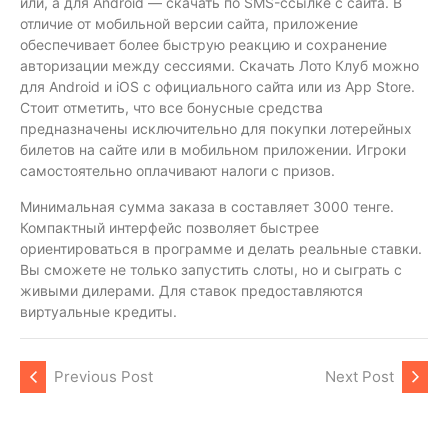
или, а для Android — скачать по SMS-ссылке с сайта. В
отличие от мобильной версии сайта, приложение
обеспечивает более быструю реакцию и сохранение
авторизации между сессиями. Скачать Лото Клуб можно
для Android и iOS с официального сайта или из App Store.
Стоит отметить, что все бонусные средства
предназначены исключительно для покупки лотерейных
билетов на сайте или в мобильном приложении. Игроки
самостоятельно оплачивают налоги с призов.
Минимальная сумма заказа в составляет 3000 тенге.
Компактный интерфейс позволяет быстрее
ориентироваться в программе и делать реальные ставки.
Вы сможете не только запустить слоты, но и сыграть с
живыми дилерами. Для ставок предоставляются
виртуальные кредиты.
Previous Post
Next Post