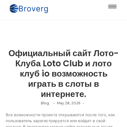
Официальный сайт Лото-
Клуба Loto Club и лото
клуб io возможность
играть в слоты в
интернете.
-
-
Blog
May 28, 2026
Все возможности проекта открываются после того, как
пользователь зарегистрируется или войдет в свой
аккаунт. В программе можно найти актуальные акции,