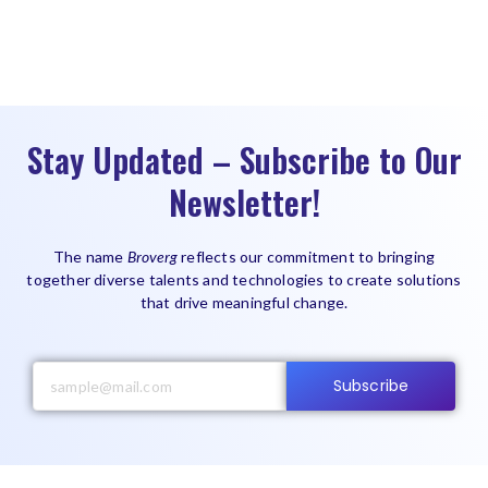
Stay Updated – Subscribe to Our
Newsletter!
The name
Broverg
reflects our commitment to bringing
together diverse talents and technologies to create solutions
that drive meaningful change.
Subscribe