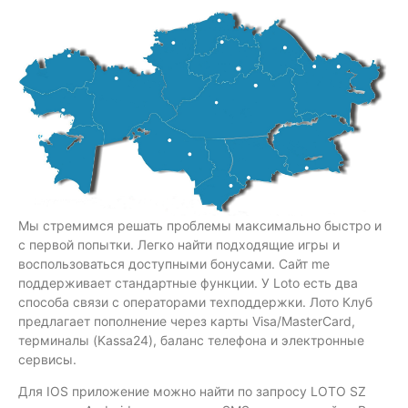
Мы стремимся решать проблемы максимально быстро и
с первой попытки. Легко найти подходящие игры и
воспользоваться доступными бонусами. Сайт me
поддерживает стандартные функции. У Loto есть два
способа связи с операторами техподдержки. Лото Клуб
предлагает пополнение через карты Visa/MasterCard,
терминалы (Kassa24), баланс телефона и электронные
сервисы.
Для IOS приложение можно найти по запросу LOTO SZ