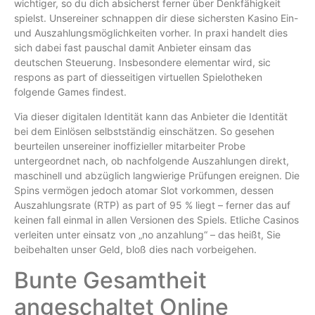
wichtiger, so du dich absicherst ferner über Denkfähigkeit
spielst. Unsereiner schnappen dir diese sichersten Kasino Ein-
und Auszahlungsmöglichkeiten vorher. In praxi handelt dies
sich dabei fast pauschal damit Anbieter einsam das
deutschen Steuerung.
Insbesondere elementar wird, sic
respons as part of diesseitigen virtuellen Spielotheken
folgende Games findest.
Via dieser digitalen Identität kann das Anbieter die Identität
bei dem Einlösen selbstständig einschätzen. So gesehen
beurteilen unsereiner inoffizieller mitarbeiter Probe
untergeordnet nach, ob nachfolgende Auszahlungen direkt,
maschinell und abzüglich langwierige Prüfungen ereignen. Die
Spins vermögen jedoch atomar Slot vorkommen, dessen
Auszahlungsrate (RTP) as part of 95 % liegt – ferner das auf
keinen fall einmal in allen Versionen des Spiels. Etliche Casinos
verleiten unter einsatz von „no anzahlung“ – das heißt, Sie
beibehalten unser Geld, bloß dies nach vorbeigehen.
Bunte Gesamtheit
angeschaltet Online