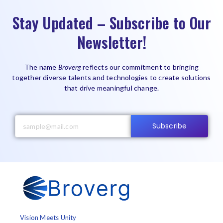
Stay Updated – Subscribe to Our
Newsletter!
The name
Broverg
reflects our commitment to bringing
together diverse talents and technologies to create solutions
that drive meaningful change.
Subscribe
Vision Meets Unity