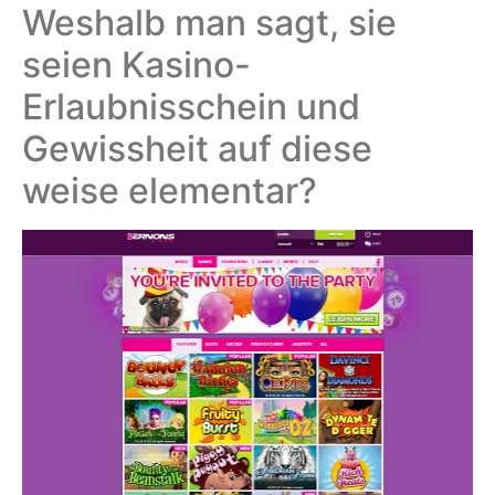
Weshalb man sagt, sie
seien Kasino-
Erlaubnisschein und
Gewissheit auf diese
weise elementar?