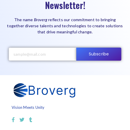
Newsletter!
The name
Broverg
reflects our commitment to bringing
together diverse talents and technologies to create solutions
that drive meaningful change.
Subscribe
Vision Meets Unity