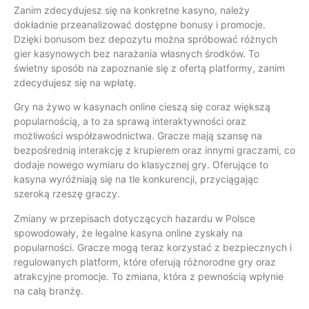
Zanim zdecydujesz się na konkretne kasyno, należy
dokładnie przeanalizować dostępne bonusy i promocje.
Dzięki bonusom bez depozytu można spróbować różnych
gier kasynowych bez narażania własnych środków. To
świetny sposób na zapoznanie się z ofertą platformy, zanim
zdecydujesz się na wpłatę.
Gry na żywo w kasynach online cieszą się coraz większą
popularnością, a to za sprawą interaktywności oraz
możliwości współzawodnictwa. Gracze mają szansę na
bezpośrednią interakcję z krupierem oraz innymi graczami, co
dodaje nowego wymiaru do klasycznej gry. Oferujące to
kasyna wyróżniają się na tle konkurencji, przyciągając
szeroką rzeszę graczy.
Zmiany w przepisach dotyczących hazardu w Polsce
spowodowały, że legalne kasyna online zyskały na
popularności. Gracze mogą teraz korzystać z bezpiecznych i
regulowanych platform, które oferują różnorodne gry oraz
atrakcyjne promocje. To zmiana, która z pewnością wpłynie
na całą branżę.