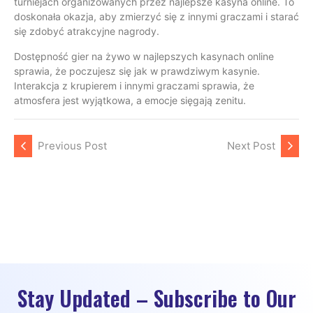
turniejach organizowanych przez najlepsze kasyna online. To
doskonała okazja, aby zmierzyć się z innymi graczami i starać
się zdobyć atrakcyjne nagrody.
Dostępność gier na żywo w najlepszych kasynach online
sprawia, że poczujesz się jak w prawdziwym kasynie.
Interakcja z krupierem i innymi graczami sprawia, że
atmosfera jest wyjątkowa, a emocje sięgają zenitu.
Previous Post
Next Post
Stay Updated – Subscribe to Our