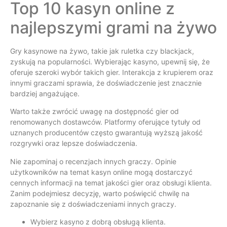
Top 10 kasyn online z
najlepszymi grami na żywo
Gry kasynowe na żywo, takie jak ruletka czy blackjack,
zyskują na popularności. Wybierając kasyno, upewnij się, że
oferuje szeroki wybór takich gier. Interakcja z krupierem oraz
innymi graczami sprawia, że doświadczenie jest znacznie
bardziej angażujące.
Warto także zwrócić uwagę na dostępność gier od
renomowanych dostawców. Platformy oferujące tytuły od
uznanych producentów często gwarantują wyższą jakość
rozgrywki oraz lepsze doświadczenia.
Nie zapominaj o recenzjach innych graczy. Opinie
użytkowników na temat kasyn online mogą dostarczyć
cennych informacji na temat jakości gier oraz obsługi klienta.
Zanim podejmiesz decyzję, warto poświęcić chwilę na
zapoznanie się z doświadczeniami innych graczy.
Wybierz kasyno z dobrą obsługą klienta.