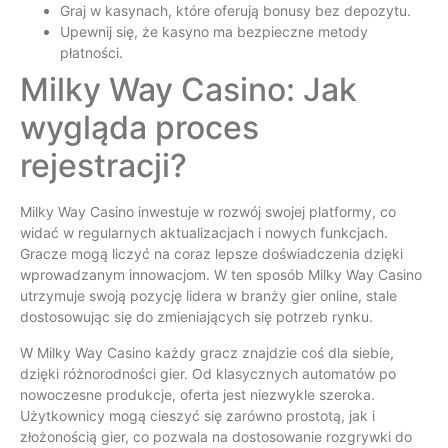
Graj w kasynach, które oferują bonusy bez depozytu.
Upewnij się, że kasyno ma bezpieczne metody
płatności.
Milky Way Casino: Jak
wygląda proces
rejestracji?
Milky Way Casino inwestuje w rozwój swojej platformy, co
widać w regularnych aktualizacjach i nowych funkcjach.
Gracze mogą liczyć na coraz lepsze doświadczenia dzięki
wprowadzanym innowacjom. W ten sposób Milky Way Casino
utrzymuje swoją pozycję lidera w branży gier online, stale
dostosowując się do zmieniających się potrzeb rynku.
W Milky Way Casino każdy gracz znajdzie coś dla siebie,
dzięki różnorodności gier. Od klasycznych automatów po
nowoczesne produkcje, oferta jest niezwykle szeroka.
Użytkownicy mogą cieszyć się zarówno prostotą, jak i
złożonością gier, co pozwala na dostosowanie rozgrywki do