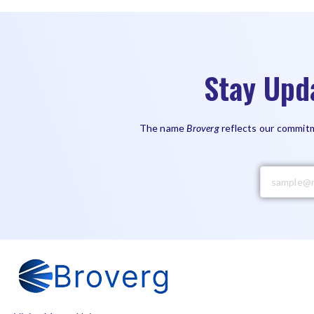
Stay Upd
The name
Broverg
reflects our commitm