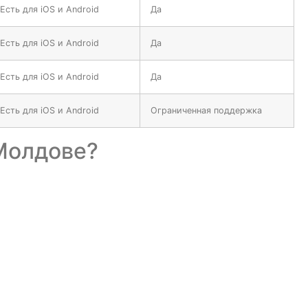
Есть для iOS и Android
Да
Есть для iOS и Android
Да
Есть для iOS и Android
Да
Есть для iOS и Android
Ограниченная поддержка
 Молдове?