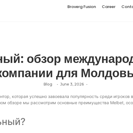
Broverg Fusion
Career
Cont
ый: обзор междунаро
компании для Молдов
Blog
-
June 3, 2026
-
тор, которая успешно завоевала популярность среди игроков в
анном обзоре мы рассмотрим основные преимущества Melbet, ос
ьный?