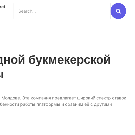
act
дной букмекерской
ы
 Молдове. Эта компания предлагает широкий спектр ставок
обенности работы платформы и сравним её с другими