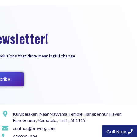
wsletter!
solutions that drive meaningful change.
cribe
Kurubarakeri, Near Mayyama Temple, Ranebennur, Haveri,
Ranebennur, Karnataka, India, 581115.
contact@broverg.com
Call Now
6360354294