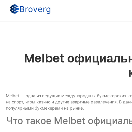
Melbet официальн
Melbet — одна из ведущих международных букмекерских кон
на спорт, игры казино и другие азартные развлечения. В д
популярными букмекерами на рынке.
Что такое Melbet официал