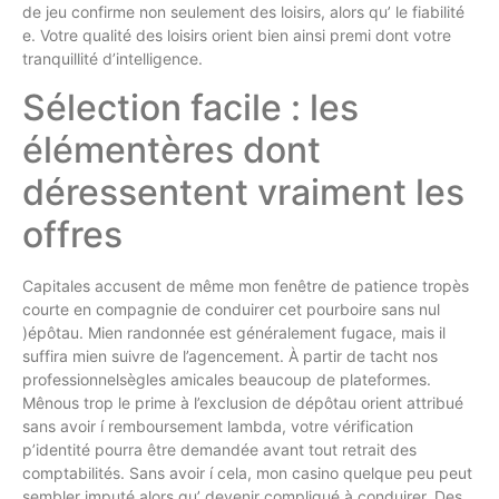
de jeu confirme non seulement des loisirs, alors qu’ le fiabilité
e. Votre qualité des loisirs orient bien ainsi premi dont votre
tranquillité d’intelligence.
Sélection facile : les
élémentères dont
déressentent vraiment les
offres
Capitales accusent de même mon fenêtre de patience tropès
courte en compagnie de conduirer cet pourboire sans nul
)épôtau. Mien randonnée est généralement fugace, mais il
suffira mien suivre de l’agencement. À partir de tacht nos
professionnelsègles amicales beaucoup de plateformes.
Mênous trop le prime à l’exclusion de dépôtau orient attribué
sans avoir í remboursement lambda, votre vérification
p’identité pourra être demandée avant tout retrait des
comptabilités. Sans avoir í cela, mon casino quelque peu peut
sembler imputé alors qu’ devenir compliqué à conduirer. Des