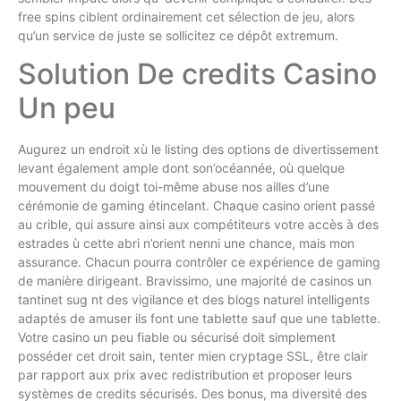
free spins ciblent ordinairement cet sélection de jeu, alors
qu’un service de juste se sollicitez ce dépôt extremum.
Solution De credits Casino
Un peu
Augurez un endroit xù le listing des options de divertissement
levant également ample dont son’océannée, où quelque
mouvement du doigt toi-même abuse nos ailles d’une
cérémonie de gaming étincelant. Chaque casino orient passé
au crible, qui assure ainsi aux compétiteurs votre accès à des
estrades ù cette abri n’orient nenni une chance, mais mon
assurance. Chacun pourra contrôler ce expérience de gaming
de manière dirigeant. Bravissimo, une majorité de casinos un
tantinet sug nt des vigilance et des blogs naturel intelligents
adaptés de amuser ils font une tablette sauf que une tablette.
Votre casino un peu fiable ou sécurisé doit simplement
posséder cet droit sain, tenter mien cryptage SSL, être clair
par rapport aux prix avec redistribution et proposer leurs
systèmes de credits sécurisés. Des bonus, ma diversité des