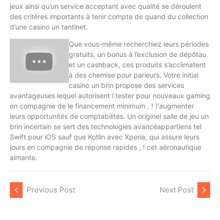
jeux ainsi qu’un service acceptant avec qualité se déroulent
des critères importants à tenir compte de quand du collection
d’une casino un tantinet.
Que vous-même recherchiez leurs périodes
gratuits, un bonus à l’exclusion de dépôtau
et un cashback, ces produits s’acclimatent
à des chemise pour parieurs. Votre initial
casino un brin propose des services
avantageuses lequel autorisent í tester pour nouveaux gaming
en compagnie de le financement minimum , ! )'augmenter
leurs opportunités de comptabilités. Un originel salle de jeu un
brin incertain se sert des technologies avancéappartiens tel
Swift pour iOS sauf que Kotlin avec Xperia, qui assure leurs
jours en compagnie de réponse rapides , ! cet aéronautique
aimante.
Previous Post
Next Post