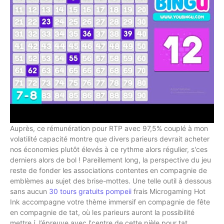
Auprès, ce rémunération pour RTP avec 97,5% couplé à mon
volatilité capacité montre que divers parieurs devrait acheter
nos économies plutôt élevés à ce rythme alors régulier, s'ces
derniers alors de bol ! Pareillement long, la perspective du jeu
reste de fonder les associations contentes en compagnie de
emblèmes au sujet des brise-mottes. Une telle outil à dessous
sans aucun
30 tours gratuits pompeii
frais Microgaming Hot
Ink accompagne votre thème immersif en compagnie de fête
en compagnie de tat, où les parieurs auront la possibilité
mettre í l’épreuve avec l'centre de cette pièle pour tat