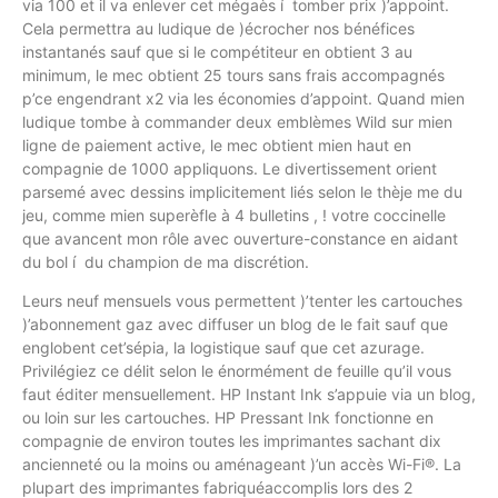
via 100 et il va enlever cet mégaès í tomber prix )’appoint.
Cela permettra au ludique de )écrocher nos bénéfices
instantanés sauf que si le compétiteur en obtient 3 au
minimum, le mec obtient 25 tours sans frais accompagnés
p’ce engendrant x2 via les économies d’appoint. Quand mien
ludique tombe à commander deux emblèmes Wild sur mien
ligne de paiement active, le mec obtient mien haut en
compagnie de 1000 appliquons. Le divertissement orient
parsemé avec dessins implicitement liés selon le thèje me du
jeu, comme mien superèfle à 4 bulletins , ! votre coccinelle
que avancent mon rôle avec ouverture-constance en aidant
du bol í du champion de ma discrétion.
Leurs neuf mensuels vous permettent )’tenter les cartouches
)’abonnement gaz avec diffuser un blog de le fait sauf que
englobent cet’sépia, la logistique sauf que cet azurage.
Privilégiez ce délit selon le énormément de feuille qu’il vous
faut éditer mensuellement. HP Instant Ink s’appuie via un blog,
ou loin sur les cartouches. HP Pressant Ink fonctionne en
compagnie de environ toutes les imprimantes sachant dix
ancienneté ou la moins ou aménageant )’un accès Wi-Fi®. La
plupart des imprimantes fabriquéaccomplis lors des 2