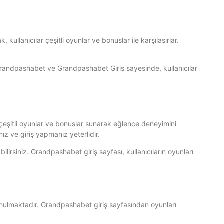
llanıcılar çeşitli oyunlar ve bonuslar ile karşılaşırlar.
 Grandpashabet ve Grandpashabet Giriş sayesinde, kullanıcılar
 çeşitli oyunlar ve bonuslar sunarak eğlence deneyimini
z ve giriş yapmanız yeterlidir.
irsiniz. Grandpashabet giriş sayfası, kullanıcıların oyunları
sunulmaktadır. Grandpashabet giriş sayfasından oyunları