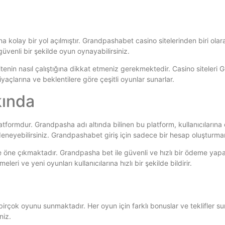
y bir yol açılmıştır. Grandpashabet casino sitelerinden biri olarak, ku
enli bir şekilde oyun oynayabilirsiniz.
enin nasıl çalıştığına dikkat etmeniz gerekmektedir. Casino siteleri
tiyaçlarına ve beklentilere göre çeşitli oyunlar sunarlar.
kında
atformdur. Grandpasha adı altında bilinen bu platform, kullanıcılarına
neyebilirsiniz. Grandpashabet giriş için sadece bir hesap oluşturmanı
öne çıkmaktadır. Grandpasha bet ile güvenli ve hızlı bir ödeme yapabil
leri ve yeni oyunları kullanıcılarına hızlı bir şekilde bildirir.
birçok oyunu sunmaktadır. Her oyun için farklı bonuslar ve teklifler 
niz.