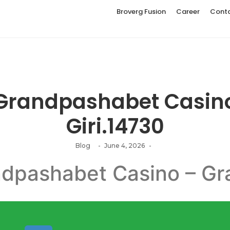
Broverg Fusion
Career
Cont
Grandpashabet Casin
Giri.14730
Blog
-
June 4, 2026
-
dpashabet Casino – Gr