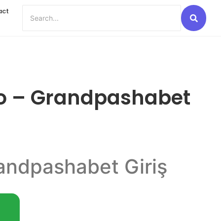
act
o – Grandpashabet
andpashabet Giriş