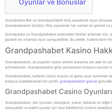
Oyunlar ve Bonuslar
Grandpasha Bet ve Grandpashabet Giriş sayesinde oyun dünyasına kola
Grandpashabet Gündüz Giriş sayesinde her zaman en güncel ve güv
Grandpasha ve Grandpashabet arasındaki farkları anlamak için, sit
güvenli bir ortamda oyun oynayabilirler. Bu siteler, kullanıcıların ih
Grandpashabet Kasino Hak
Grandpashabet, en popüler casino siteleri arasında yer alan bir pl
artırmaktadır. Grandpashabet giriş sayfasından kolayca oyunları de
Grandpashabet, kullanıcı dostu arayüz ve geniş oyun sunumları ile 
kolayca bulabilecekleri bir yerdir.
grandpashabet güncel
güncelleme
Grandpashabet Casino Oyunları
Grandpashabet, slot oyunları, blackjack, poker, bakarat ve diğer 
deneyebilir ve belirli oyunlar için özel tekliflerinizi kontrol edebilirsi