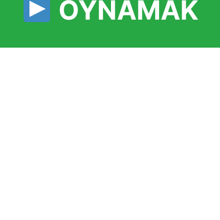
OYNAMAK