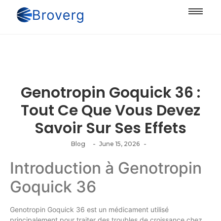
Genotropin Goquick 36 :
Tout Ce Que Vous Devez
Savoir Sur Ses Effets
-
-
Blog
June 15, 2026
Introduction à Genotropin
Goquick 36
Genotropin Goquick 36 est un médicament utilisé
principalement pour traiter des troubles de croissance chez