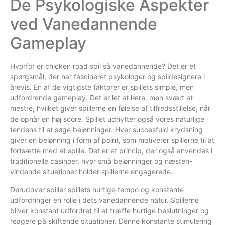
De Psykologiske Aspekter
ved Vanedannende
Gameplay
Hvorfor er chicken road spil så vanedannende? Det er et
spørgsmål, der har fascineret psykologer og spildesignere i
årevis. En af de vigtigste faktorer er spillets simple, men
udfordrende gameplay. Det er let at lære, men svært at
mestre, hvilket giver spillerne en følelse af tilfredsstillelse, når
de opnår en høj score. Spillet udnytter også vores naturlige
tendens til at søge belønninger. Hver succesfuld krydsning
giver en belønning i form af point, som motiverer spillerne til at
fortsætte med at spille. Det er et princip, der også anvendes i
traditionelle casinoer, hvor små belønninger og næsten-
vindende situationer holder spillerne engagerede.
Derudover spiller spillets hurtige tempo og konstante
udfordringer en rolle i dets vanedannende natur. Spillerne
bliver konstant udfordret til at træffe hurtige beslutninger og
reagere på skiftende situationer. Denne konstante stimulering