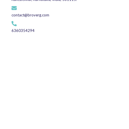
contact@broverg.com
6360354294