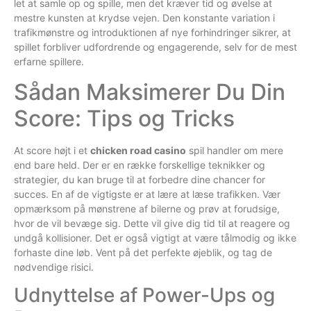
let at samle op og spille, men det kræver tid og øvelse at
mestre kunsten at krydse vejen. Den konstante variation i
trafikmønstre og introduktionen af nye forhindringer sikrer, at
spillet forbliver udfordrende og engagerende, selv for de mest
erfarne spillere.
Sådan Maksimerer Du Din
Score: Tips og Tricks
At score højt i et
chicken road casino
spil handler om mere
end bare held. Der er en række forskellige teknikker og
strategier, du kan bruge til at forbedre dine chancer for
succes. En af de vigtigste er at lære at læse trafikken. Vær
opmærksom på mønstrene af bilerne og prøv at forudsige,
hvor de vil bevæge sig. Dette vil give dig tid til at reagere og
undgå kollisioner. Det er også vigtigt at være tålmodig og ikke
forhaste dine løb. Vent på det perfekte øjeblik, og tag de
nødvendige risici.
Udnyttelse af Power-Ups og