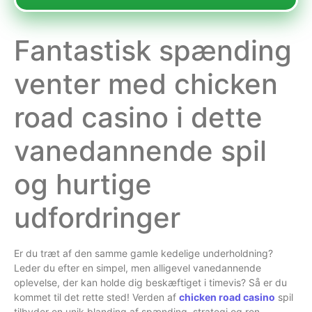
Fantastisk spænding
venter med chicken
road casino i dette
vanedannende spil
og hurtige
udfordringer
Er du træt af den samme gamle kedelige underholdning?
Leder du efter en simpel, men alligevel vanedannende
oplevelse, der kan holde dig beskæftiget i timevis? Så er du
kommet til det rette sted! Verden af
chicken road casino
spil
tilbyder en unik blanding af spænding, strategi og ren,