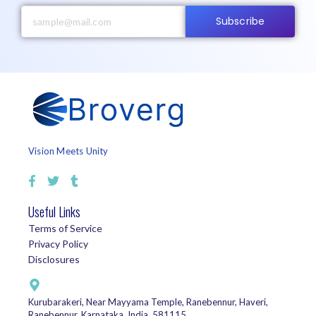
Subscribe
Vision Meets Unity
Useful Links
Terms of Service
Privacy Policy
Disclosures
Kurubarakeri, Near Mayyama Temple, Ranebennur, Haveri,
Ranebennur, Karnataka, India, 581115.