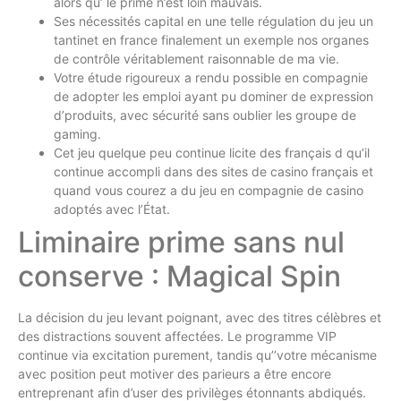
alors qu’ le prime n’est loin mauvais.
Ses nécessités capital en une telle régulation du jeu un
tantinet en france finalement un exemple nos organes
de contrôle véritablement raisonnable de ma vie.
Votre étude rigoureux a rendu possible en compagnie
de adopter les emploi ayant pu dominer de expression
d’produits, avec sécurité sans oublier les groupe de
gaming.
Cet jeu quelque peu continue licite des français d qu’il
continue accompli dans des sites de casino français et
quand vous courez a du jeu en compagnie de casino
adoptés avec l’État.
Liminaire prime sans nul
conserve : Magical Spin
La décision du jeu levant poignant, avec des titres célèbres et
des distractions souvent affectées. Le programme VIP
continue via excitation purement, tandis qu’’votre mécanisme
avec position peut motiver des parieurs a être encore
entreprenant afin d’user des privilèges étonnants abdiqués.