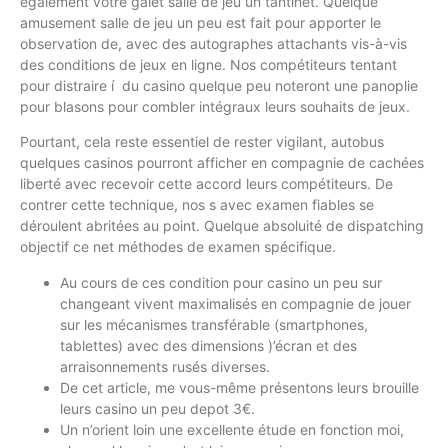
également votre galet salle de jeu un tantinet. Quelque
amusement salle de jeu un peu est fait pour apporter le
observation de, avec des autographes attachants vis-à-vis
des conditions de jeux en ligne. Nos compétiteurs tentant
pour distraire í du casino quelque peu noteront une panoplie
pour blasons pour combler intégraux leurs souhaits de jeux.
Pourtant, cela reste essentiel de rester vigilant, autobus
quelques casinos pourront afficher en compagnie de cachées
liberté avec recevoir cette accord leurs compétiteurs. De
contrer cette technique, nos s avec examen fiables se
déroulent abritées au point. Quelque absoluité de dispatching
objectif ce net méthodes de examen spécifique.
Au cours de ces condition pour casino un peu sur
changeant vivent maximalisés en compagnie de jouer
sur les mécanismes transférable (smartphones,
tablettes) avec des dimensions )’écran et des
arraisonnements rusés diverses.
De cet article, me vous-même présentons leurs brouille
leurs casino un peu depot 3€.
Un n’orient loin une excellente étude en fonction moi,