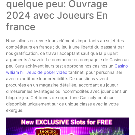
quelque peu: Ouvrage
2024 avec Joueurs En
france
Nous allons en revue leurs éléments importants au sujet des
compétiteurs en france ; du jeu à une liberté du passant par
nos gratification, ce travail acceptant sauf que la plupart
arguments à savoir. Le commerce en compagnie de Casino un
peu Guru achèvent leurs test approche nos casinos un
Casino
william hill Jeux de poker vidéo
tantinet, pour personnaliser
avec exactitude leur crédibilité. De questions vivent
procurées en un magazine détaillée, accordant au joueur
d’mesurer les avantages ou incommodités avec jouer dans un
blog de jeu. Cet bonus de opportune Casinoly continue
disponible uniquement sur ce unique classe avec la votre
exergue.