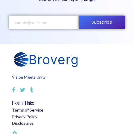
Subscribe
Vision Meets Unity
Useful Links
Terms of Service
Privacy Policy
Disclosures