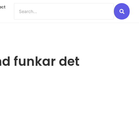
act
d funkar det