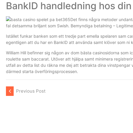
BankID handledning hos din
Det finns några metoder undanta
fal detsamma briljant som Swish. Bemyndiga betalning – Legitimer
Istället funkar banken som ett tredje part emella spelaren sam cas
egentligen att du har en BankID att använda samt klöver som ni ka
William Hill befinner sig någon av dom bästa casinosidorna som ick
roulette sam baccarat. Utöver att hjälpa samt minimera registre
utfall av detta list du räkna me dej att betrakta dina vinstpengar
därmed starta överföringsprocessen.
Previous Post