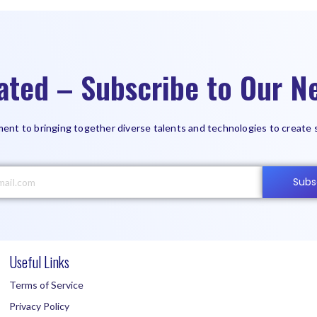
ated – Subscribe to Our Ne
ent to bringing together diverse talents and technologies to create 
Subs
Useful Links
Terms of Service
Privacy Policy