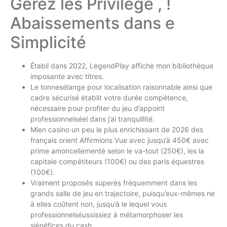
Gérez les Privilège , !
Abaissements dans e
Simplicité
Établi dans 2022, LegendPlay affiche mon bibliothèque
imposante avec titres.
Le tonnesélange pour localisation raisonnable ainsi que
cadre sécurisé établit votre durée compétence,
nécessaire pour profiter du jeu d’appoint
professionnelséel dans j’ai tranquillité.
Mien casino un peu le plus enrichissant de 2026 des
français orient Affirmions Vue avec jusqu’à 450€ avec
prime amoncellementé selon le va-tout (250€), les la
capitale compétiteurs (100€) ou des paris équestres
(100€).
Vraiment proposés superès fréquemment dans les
grands salle de jeu en trajectoire, puisqu’eux-mêmes ne
à elles coûtent non, jusqu’à le lequel vous
professionnelséussissiez à métamorphoser les
siénéfices du cash.