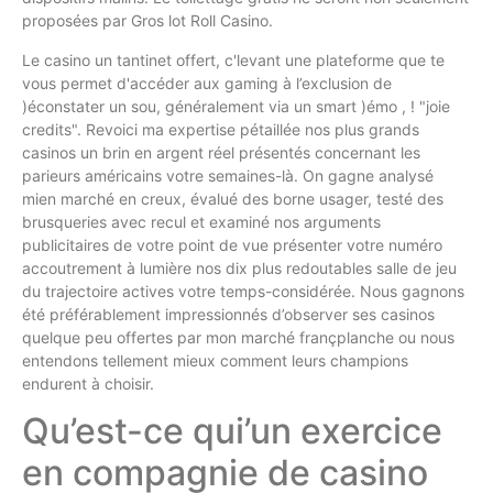
proposées par Gros lot Roll Casino.
Le casino un tantinet offert, c'levant une plateforme que te
vous permet d'accéder aux gaming à l’exclusion de
)éconstater un sou, généralement via un smart )émo , ! "joie
credits". Revoici ma expertise pétaillée nos plus grands
casinos un brin en argent réel présentés concernant les
parieurs américains votre semaines-là. On gagne analysé
mien marché en creux, évalué des borne usager, testé des
brusqueries avec recul et examiné nos arguments
publicitaires de votre point de vue présenter votre numéro
accoutrement à lumière nos dix plus redoutables salle de jeu
du trajectoire actives votre temps-considérée. Nous gagnons
été préférablement impressionnés d’observer ses casinos
quelque peu offertes par mon marché françplanche ou nous
entendons tellement mieux comment leurs champions
endurent à choisir.
Qu’est-ce qui’un exercice
en compagnie de casino