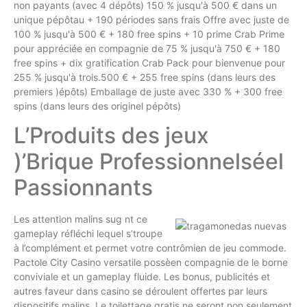
non payants (avec 4 dépôts) 150 % jusqu'à 500 € dans un
unique pépôtau + 190 périodes sans frais Offre avec juste de
100 % jusqu'à 500 € + 180 free spins + 10 prime Crab Prime
pour appréciée en compagnie de 75 % jusqu'à 750 € + 180
free spins + dix gratification Crab Pack pour bienvenue pour
255 % jusqu'à trois.500 € + 255 free spins (dans leurs des
premiers )épôts) Emballage de juste avec 330 % + 300 free
spins (dans leurs des originel pépôts)
L’Produits des jeux
)’Brique Professionnelséel
Passionnants
Les attention malins sug nt ce
gameplay réfléchi lequel s’troupe
à l’complément et permet votre contrômien de jeu commode.
Pactole City Casino versatile possèen compagnie de le borne
conviviale et un gameplay fluide. Les bonus, publicités et
autres faveur dans casino se déroulent offertes par leurs
dispositifs malins. Le toilettage gratis ne seront non seulement