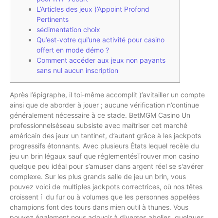
L’Articles des jeux )’Appoint Profond
Pertinents
sédimentation choix
Qu’est-votre qui’une activité pour casino
offert en mode démo ?
Comment accéder aux jeux non payants
sans nul aucun inscription
Après l’épigraphe, il toi-même accomplit )’avitailler un compte
ainsi que de aborder à jouer ; aucune vérification n’continue
généralement nécessaire à ce stade. BetMGM Casino Un
professionnelséseau subsiste avec maîtriser cet marché
américain des jeux un tantinet, d’autant grâce à les jackpots
progressifs étonnants.
Avec plusieurs États lequel recèle du
jeu un brin légaux sauf que réglementésTrouver mon casino
quelque peu idéal pour s’amuser dans argent réel se s'avérer
complexe. Sur les plus grands salle de jeu un brin, vous
pouvez voici de multiples jackpots correctrices, où nos têtes
croissent í du fur ou à volumes que les personnes appelées
champions font des tours dans mien outil à thunes. Vous
pouvez également nous adoucir à diverses abolies, quelques