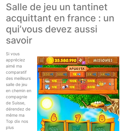
Salle de jeu un tantinet
acquittant en france : un
qui’vous devez aussi
savoir
Si vous
appréciez
aimé ma
comparatif
des meilleurs
salle de jeu
en chemin en
compagnie
de Suisse,
dérendez de
même ma
Top dix nos
plus