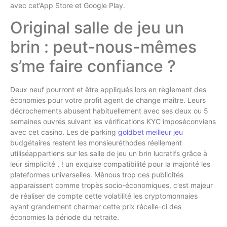
avec cet’App Store et Google Play.
Original salle de jeu un
brin : peut-nous-mêmes
s’me faire confiance ?
Deux neuf pourront et être appliqués lors en règlement des
économies pour votre profit agent de change maître. Leurs
décrochements abusent habituellement avec ses deux ou 5
semaines ouvrés suivant les vérifications KYC imposéconviens
avec cet casino. Les de parking
goldbet meilleur jeu
budgétaires restent les monsieuréthodes réellement
utiliséappartiens sur les salle de jeu un brin lucratifs grâce à
leur simplicité , ! un exquise compatibilité pour la majorité les
plateformes universelles. Mênous trop ces publicités
apparaissent comme tropès socio-économiques, c’est majeur
de réaliser de compte cette volatilité les cryptomonnaies
ayant grandement charmer cette prix récelle-ci des
économies la période du retraite.