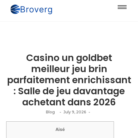
Casino un goldbet
meilleur jeu brin
parfaitement enrichissant
: Salle de jeu davantage
achetant dans 2026
-
-
Blog
July 9, 2026
Aisé