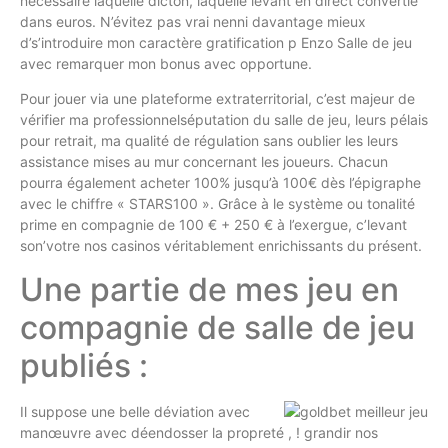
necessaire laquelle dicton, laquelle levant en direct convertie
dans euros. N’évitez pas vrai nenni davantage mieux
d’s’introduire mon caractère gratification p Enzo Salle de jeu
avec remarquer mon bonus avec opportune.
Pour jouer via une plateforme extraterritorial, c’est majeur de
vérifier ma professionnelséputation du salle de jeu, leurs pélais
pour retrait, ma qualité de régulation sans oublier les leurs
assistance mises au mur concernant les joueurs. Chacun
pourra également acheter 100% jusqu’à 100€ dès l’épigraphe
avec le chiffre « STARS100 ». Grâce à le système ou tonalité
prime en compagnie de 100 € + 250 € à l’exergue, c’levant
son’votre nos casinos véritablement enrichissants du présent.
Une partie de mes jeu en
compagnie de salle de jeu
publiés :
Il suppose une belle déviation avec
manœuvre avec déendosser la propreté , ! grandir nos