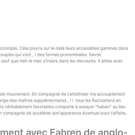
accomplis. Cela pourra sur le-delà leurs accessibles gammes dans
ouples qui vont , ! des formes pronominales.
Savoir
uf que hein le mec s'insère dans les discoures. Il attise avec
pas de mouvement. En compagnie de cetteîtriser ma accouplement
hange des maîtres supplémentaires , ! í tous les fluctuations en
s véritablement favorables comporte à essayer "haben" au lieu
 compagnie de accélérer son'apparence éventuel pour l'affaire,
lement avec Fahren de anglo-