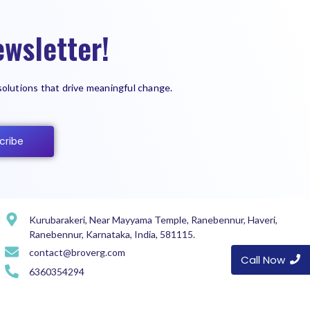
wsletter!
solutions that drive meaningful change.
cribe
Kurubarakeri, Near Mayyama Temple, Ranebennur, Haveri,
Ranebennur, Karnataka, India, 581115.
contact@broverg.com
Call Now
6360354294