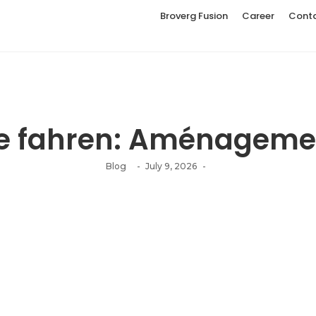
Broverg Fusion
Career
Cont
de fahren: Aménagemen
Blog
-
July 9, 2026
-