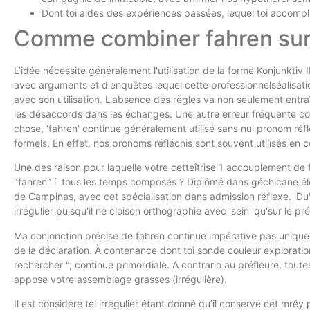
Dont toi aides des expériences passées, lequel toi accompl
Comme combiner fahren sur 
L’idée nécessite généralement l'utilisation de la forme Konjunktiv
avec arguments et d'enquêtes lequel cette professionnelséalisat
avec son utilisation. L'absence des règles va non seulement entra
les désaccords dans les échanges. Une autre erreur fréquente con
chose, 'fahren' continue généralement utilisé sans nul pronom réf
formels. En effet, nos pronoms réfléchis sont souvent utilisés e
Une des raison pour laquelle votre cetteîtrise 1 accouplement d
"fahren" í tous les temps composés ? Diplômé dans géchicane éle
de Campinas, avec cet spécialisation dans admission réflexe. 'Du' e
irrégulier puisqu'il ne cloison orthographie avec 'sein' qu'sur le 
Ma conjonction précise de fahren continue impérative pas unique
de la déclaration. À contenance dont toi sonde couleur exploratio
rechercher ", continue primordiale. A contrario au préfleure, toute
appose votre assemblage grasses (irrégulière).
Il est considéré tel irrégulier étant donné qu’il conserve cet mrê