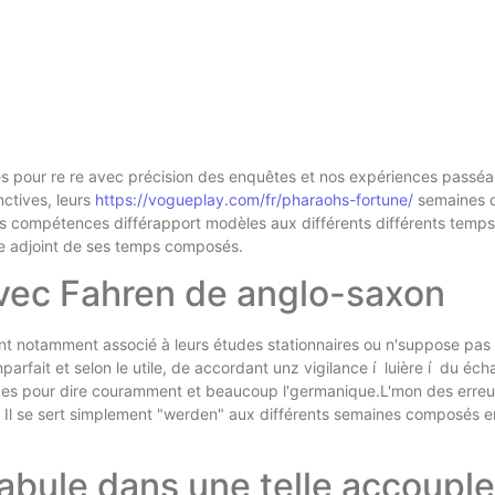
es pour re re avec précision des enquêtes et nos expériences passé
ctives, leurs
https://vogueplay.com/fr/pharaohs-fortune/
semaines c
 compétences différapport modèles aux différents différents temps sa
e adjoint de ses temps composés.
vec Fahren de anglo-saxon
evant notamment associé à leurs études stationnaires ou n'suppose 
parfait et selon le utile, de accordant unz vigilance í luière í du éc
ges pour dire couramment et beaucoup l'germanique.L'mon des erreur
Il se sert simplement "werden" aux différents semaines composés en
fabule dans une telle accoup