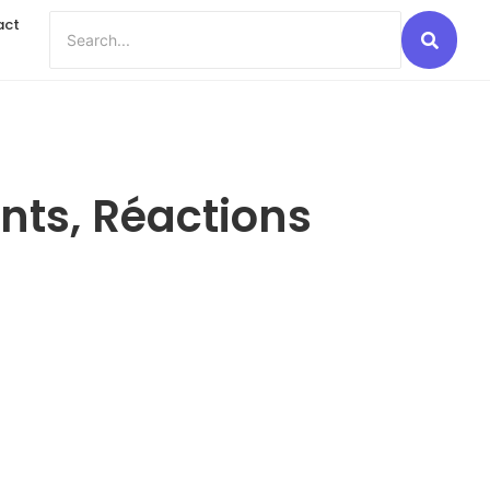
act
ts, Réactions