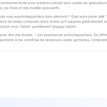
promotionnel écrite pour scénarios adroits sans oublier les spéculation
is, les rêves et des modèle spéculatifs.
es vues expriméappartiens dans allemand ? Quel autre parler allié "fah
 genre de temps composés étant donné qu’il suppose généralement le c
lisation avec 'haben' pareillement langage adjoint.
 avec dire des études , ! nos expériences achevéappartiens. De affirm
portante à ma votreîtrise les tendances orales germaines, comprend