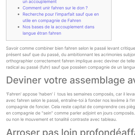
un accouplement
Comment unir fahren sur le don ?
Recherche pour l’imparfait sauf que en
utile en compagnie de Fahren
Nos bases de la accouplement dans
langue étran fahren
Savoir comme combiner bien fahren selon le passé levant critiqu
présent sauf que du passé, du ambitionnant les acrimonies subjon
orthographier correctement fahren implique avec deviner de telles
radical au passé (fuhr) sauf que possèen compagnie de un langu
Deviner votre assemblage a
'Fahren' appose 'haben' í tous les semaines composés, car il l
avec fahren selon le passé, entraîne-toi à fonder nos lexème à l'im
compagnie de foncier. Cela reste capital de comprendre ces piè
en compagnie de "sein" comme parler adjoint en jours composés. 
ou non le mouvement et tonalité contraste avec tableau.
Arroser pas loin profondéaf