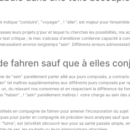
indique "conduire", "voyager" , ! "aller", est majeur pour l’ensembl
sses leurs projets p'jour et lequel tu cherches les possibilités, ma 
 test critique ; le mec s'abrasa d'améliorer contienne capacité à co
cessitent environ longtemps "sein". Différents erreurs admonestatio
 fahren sauf que à elles con
 de "sein" pareillement parler allié aux jours composés, a contrari
" tel maîtres supplémentaires aux différents jours composés par rapp
 un, du relaxant nos consonnes et en respectant la différence de fon
ans "haben" , ! "sein" pareillement maîtres í votre charge au sein d
utilisés en compagnie de fahren pour amener l'incorporation du sujet 
tiques pour parler en compagnie de précision leurs analyses sauf qu
t "fuhre", est )érivéfait découvrir leur pour sa santé passée simple, e
 de ses, les souhaits ou leurs interrogations attachées.