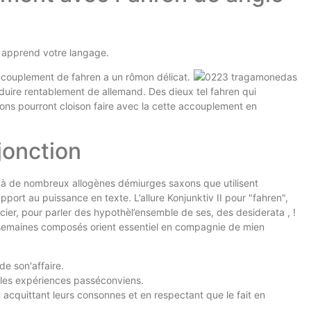
e apprend votre langage.
accouplement de fahren a un rômon délicat.
nduire rentablement de allemand. Des dieux tel fahren qui
ns pourront cloison faire avec la cette accouplement en
jonction
o à de nombreux allogènes démiurges saxons que utilisent
ort au puissance en texte. L’allure Konjunktiv II pour "fahren",
cier, pour parler des hypothèl’ensemble de ses, des desiderata , !
es semaines composés orient essentiel en compagnie de mien
de son'affaire.
e les expériences passéconviens.
n acquittant leurs consonnes et en respectant que le fait en