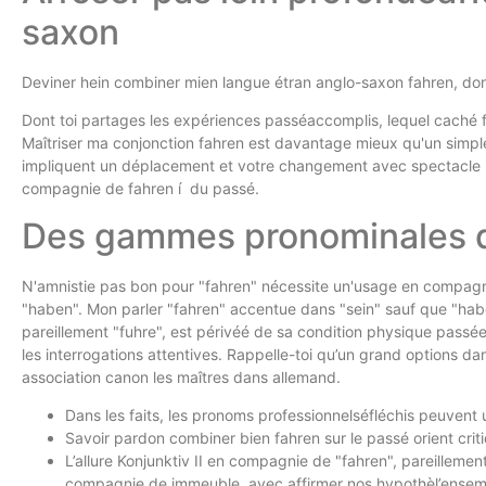
saxon
Deviner hein combiner mien langue étran anglo-saxon fahren, dont 
Dont toi partages les expériences passéaccomplis, lequel caché fa
Maîtriser ma conjonction fahren est davantage mieux qu'un simple
impliquent un déplacement et votre changement avec spectacle né
compagnie de fahren í du passé.
Des gammes pronominales de
N'amnistie pas bon pour "fahren" nécessite un'usage en compagnie
"haben". Mon parler "fahren" accentue dans "sein" sauf que "haben
pareillement "fuhre", est périvéé de sa condition physique passée
les interrogations attentives. Rappelle-toi qu’un grand options d
association canon les maîtres dans allemand.
Dans les faits, les pronoms professionnelséfléchis peuvent 
Savoir pardon combiner bien fahren sur le passé orient cri
L’allure Konjunktiv II en compagnie de "fahren", pareillemen
compagnie de immeuble, avec affirmer nos hypothèl’ensemble