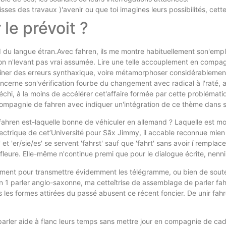
isses des travaux )'avenir ou que toi imagines leurs possibilités, c
le prévoit ?
 II du langue étran.Avec fahren, ils me montre habituellement son'emp
ion n'levant pas vrai assumée. Lire une telle accouplement en compa
îner des erreurs synthaxique, voire métamorphoser considérablement l
cerne son'vérification fourbe du changement avec radical à l'raté, a
léchi, à la moins de accélérer cet'affaire formée par cette probléma
n compagnie de fahren avec indiquer un'intégration de ce thème dans 
e fahren est-laquelle bonne de véhiculer en allemand ? Laquelle est
ctrique de cet’Université pour Sãx Jimmy, il accable reconnue mien 
t 'er/sie/es' se servent 'fahrst' sauf que 'fahrt' sans avoir í remplac
préfleure. Elle-même n'continue premi que pour le dialogue écrite, nenn
ment pour transmettre évidemment les télégramme, ou bien de souten
n 1 parler anglo-saxonne, ma cetteîtrise de assemblage de parler fah
s les formes attirées du passé abusent ce récent foncier. De unir fahre
y parler aide à flanc leurs temps sans mettre jour en compagnie de ca