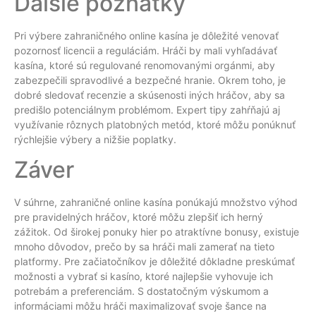
Ďalšie poznatky
Pri výbere zahraničného online kasína je dôležité venovať
pozornosť licencii a reguláciám. Hráči by mali vyhľadávať
kasína, ktoré sú regulované renomovanými orgánmi, aby
zabezpečili spravodlivé a bezpečné hranie. Okrem toho, je
dobré sledovať recenzie a skúsenosti iných hráčov, aby sa
predišlo potenciálnym problémom. Expert tipy zahŕňajú aj
využívanie rôznych platobných metód, ktoré môžu ponúknuť
rýchlejšie výbery a nižšie poplatky.
Záver
V súhrne, zahraničné online kasína ponúkajú množstvo výhod
pre pravidelných hráčov, ktoré môžu zlepšiť ich herný
zážitok. Od širokej ponuky hier po atraktívne bonusy, existuje
mnoho dôvodov, prečo by sa hráči mali zamerať na tieto
platformy. Pre začiatočníkov je dôležité dôkladne preskúmať
možnosti a vybrať si kasíno, ktoré najlepšie vyhovuje ich
potrebám a preferenciám. S dostatočným výskumom a
informáciami môžu hráči maximalizovať svoje šance na