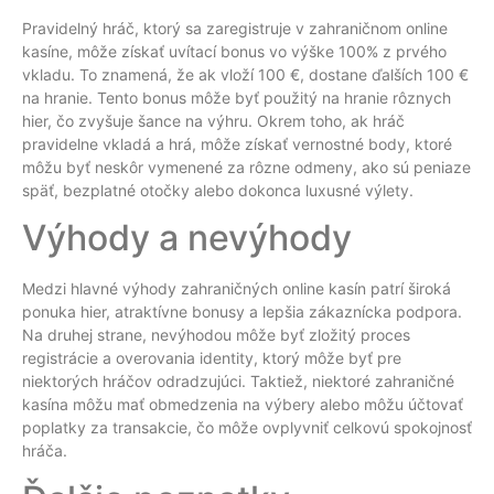
Pravidelný hráč, ktorý sa zaregistruje v zahraničnom online
kasíne, môže získať uvítací bonus vo výške 100% z prvého
vkladu. To znamená, že ak vloží 100 €, dostane ďalších 100 €
na hranie. Tento bonus môže byť použitý na hranie rôznych
hier, čo zvyšuje šance na výhru. Okrem toho, ak hráč
pravidelne vkladá a hrá, môže získať vernostné body, ktoré
môžu byť neskôr vymenené za rôzne odmeny, ako sú peniaze
späť, bezplatné otočky alebo dokonca luxusné výlety.
Výhody a nevýhody
Medzi hlavné výhody zahraničných online kasín patrí široká
ponuka hier, atraktívne bonusy a lepšia zákaznícka podpora.
Na druhej strane, nevýhodou môže byť zložitý proces
registrácie a overovania identity, ktorý môže byť pre
niektorých hráčov odradzujúci. Taktiež, niektoré zahraničné
kasína môžu mať obmedzenia na výbery alebo môžu účtovať
poplatky za transakcie, čo môže ovplyvniť celkovú spokojnosť
hráča.