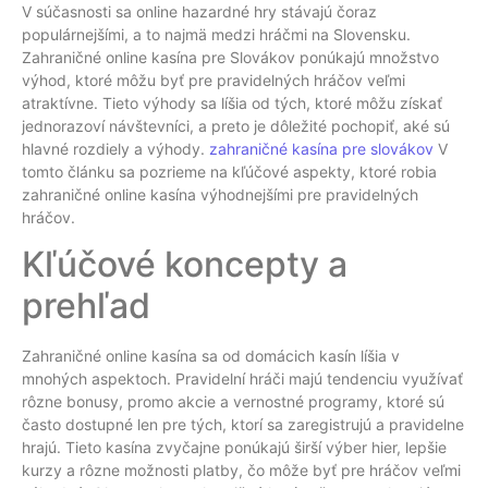
V súčasnosti sa online hazardné hry stávajú čoraz
populárnejšími, a to najmä medzi hráčmi na Slovensku.
Zahraničné online kasína pre Slovákov ponúkajú množstvo
výhod, ktoré môžu byť pre pravidelných hráčov veľmi
atraktívne. Tieto výhody sa líšia od tých, ktoré môžu získať
jednorazoví návštevníci, a preto je dôležité pochopiť, aké sú
hlavné rozdiely a výhody.
zahraničné kasína pre slovákov
V
tomto článku sa pozrieme na kľúčové aspekty, ktoré robia
zahraničné online kasína výhodnejšími pre pravidelných
hráčov.
Kľúčové koncepty a
prehľad
Zahraničné online kasína sa od domácich kasín líšia v
mnohých aspektoch. Pravidelní hráči majú tendenciu využívať
rôzne bonusy, promo akcie a vernostné programy, ktoré sú
často dostupné len pre tých, ktorí sa zaregistrujú a pravidelne
hrajú. Tieto kasína zvyčajne ponúkajú širší výber hier, lepšie
kurzy a rôzne možnosti platby, čo môže byť pre hráčov veľmi