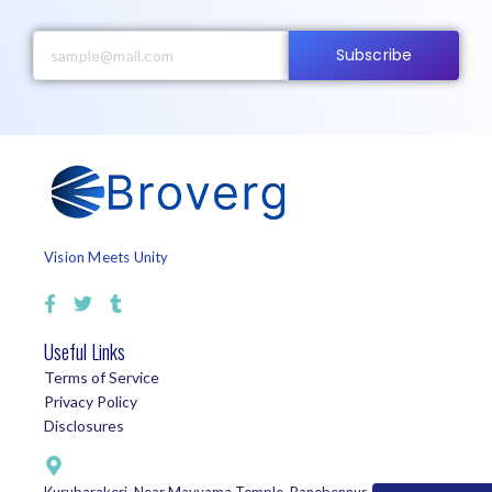
Subscribe
Vision Meets Unity
Useful Links
Terms of Service
Privacy Policy
Disclosures
Kurubarakeri, Near Mayyama Temple, Ranebennur, Haveri,