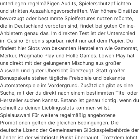
unterliegen regelmäßigen Audits, Spielerschutzpflichten
und strikten Auszahlungsvorschriften. Wer höhere Einsätze
bevorzugt oder bestimmte Spielfeatures nutzen möchte,
die in Deutschland verboten sind, findet bei guten Online-
Anbietern genau das. Im direkten Test ist der Unterschied
im Casino-Erlebnis spürbar, nicht nur auf dem Papier. Du
findest hier Slots von bekannten Herstellern wie Gamomat,
Merkur, Pragmatic Play und Hölle Games. Löwen Play hat
uns direkt mit der gelungenen Mischung aus großer
Auswahl und guter Übersicht überzeugt. Statt großer
Bonuspakete stehen tägliche Freispiele und bekannte
Automatenspiele im Vordergrund. Zusätzlich gibt es eine
Suche, mit der du direkt nach einem bestimmten Titel oder
Hersteller suchen kannst. Betano ist genau richtig, wenn du
schnell zu deinen Lieblingsslots kommen willst.
Spielauswahl Für weitere regelmäßig angebotene
Promotionen gelten die gleichen Bedingungen. Die
deutsche Lizenz der Gemeinsamen Glücksspielbehörde der
Länder ist der wichtigste Punkt überhaupt. Trotzdem lohnt