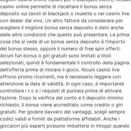
casino online permette di riscattare il bonus senza
deposito sui tavoli di blackjack o roulette o nei casino live
con dealer dal vivo. Un altro fattore da considerare per
scegliere il migliore bonus senza deposito è dato anche
dalle altre condizioni che questo può presentare. La prima
cosa che si vede di un bonus senza deposito è l’importo
del bonus stesso, oppure il numero di free spin offerti.
Alcuni fun bonus o giri gratuiti sono limitati a titoli
selezionati, quindi è fondamentale il controllo della pagina
dell’offerta prima di iniziare il gioco. Alcuni casinò live
offrono promo ricorrenti, ma è necessario leggere con
attenzione la data di validità. In ogni caso, è importante
controllare i t c e i requisiti di puntata prima di attivare
l’azione. Dopo la verifica del conto e il deposito minimo
richiesto, il bonus viene accreditato come credito o giri
gratuiti. Per godere davvero dei vantaggi, scegli sempre
codici validi e forniti da piattaforme affidabili. Anche i
giocatori più esperti possono imbattersi in intoppi quando