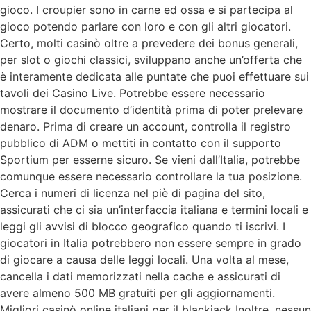
gioco. I croupier sono in carne ed ossa e si partecipa al
gioco potendo parlare con loro e con gli altri giocatori.
Certo, molti casinò oltre a prevedere dei bonus generali,
per slot o giochi classici, sviluppano anche un’offerta che
è interamente dedicata alle puntate che puoi effettuare sui
tavoli dei Casino Live. Potrebbe essere necessario
mostrare il documento d’identità prima di poter prelevare
denaro. Prima di creare un account, controlla il registro
pubblico di ADM o mettiti in contatto con il supporto
Sportium per esserne sicuro. Se vieni dall’Italia, potrebbe
comunque essere necessario controllare la tua posizione.
Cerca i numeri di licenza nel piè di pagina del sito,
assicurati che ci sia un’interfaccia italiana e termini locali e
leggi gli avvisi di blocco geografico quando ti iscrivi. I
giocatori in Italia potrebbero non essere sempre in grado
di giocare a causa delle leggi locali. Una volta al mese,
cancella i dati memorizzati nella cache e assicurati di
avere almeno 500 MB gratuiti per gli aggiornamenti.
Migliori casinò online italiani per il blackjack Inoltre, nessun