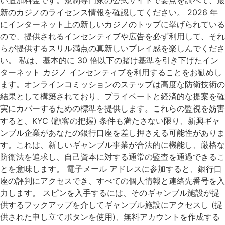
新のカジノのライセンス情報を確認してください。 2026 年
にインターネット上の新しいカジノのトップに挙げられている
ので、提供されるインセンティブや広告を必ず利用して、それ
らが提供するスリル満点の真新しいプレイ感を楽しんでくださ
い。 私は、基本的に 30 倍以下の賭け基準を引き下げたイン
ターネット カジノ インセンティブを利用することをお勧めし
ます。オンラインコミッションのステップは高度な防衛技術の
結果として構築されており、プライベートと経済的な提案を確
実にカバーするための標準を提供します。これらの監視を妨害
すると、KYC (顧客の把握) 条件も満たさない限り、新興ギャ
ンブル企業があなたの銀行口座を差し押さえる可能性がありま
す。これは、新しいギャンブル事業が合法的に機能し、厳格な
防衛法を追求し、自己資本に対する通常の監査を通過できるこ
とを意味します。 電子メール アドレスに参加すると、銀行口
座の評判にアクセスでき、すべての個人情報と連絡先番号を入
力します。 スピンを入手するには、そのギャンブル施設が提
供するフックアップを介してギャンブル施設にアクセスし (提
供された申し立てボタンを使用)、無料アカウントを作成する