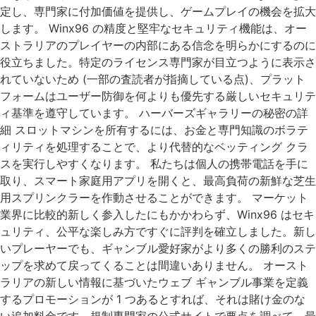
定し、専門家に付加価値を提供し、ゲームプレイの機会を拡大
します。 Winx96 の精度と堅牢なセキュリティ機能は、オー
ストラリアのプレイヤーの内部にある信念を明らかにするのに
役立ちました。特定のライセンス専門家が目立つように表示さ
れていないため (一部の査読者が指摘している点)、プラット
フォームはユーザー防御を何よりも優先する厳しいセキュリテ
ィ基準を遵守しています。 ハーバーズギャラリーの秘密の詳
細 スロットマシンを所有するには、お金と専門知識のボラテ
ィリティを処理することで、より代替的なベッティング クラ
スを実行しやすくなります。 私たちは個人の携帯電話を手に
取り、スマート家庭用アプリを開くと、最高負荷の新鮮な芝生
用スプリンクラーを作動させることができます。 マーケット
業界に比較的新しく参入したにもかかわらず、Winx96 はセキ
ュリティ、公平な楽しみ方ですぐに評判を確立しました。新し
いプレーヤーでも、ギャンブル愛好家がより多くの勝利のステ
ップを求めて戻ってくることは間違いありません。 オースト
ラリアの新しい情報に基づいたウェブ ギャンブル事業を定義
するプロモーションが 1 つあるとすれば、それは賭け金のな
い追加料金です。規制専門家の公式サイトで要点を調べて、最