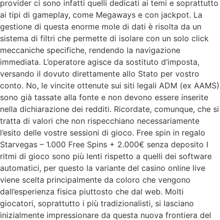
provider ci sono infatti quelli dedicati ai temi e soprattutto
ai tipi di gameplay, come Megaways e con jackpot. La
gestione di questa enorme mole di dati è risolta da un
sistema di filtri che permette di isolare con un solo click
meccaniche specifiche, rendendo la navigazione
immediata. L’operatore agisce da sostituto d’imposta,
versando il dovuto direttamente allo Stato per vostro
conto. No, le vincite ottenute sui siti legali ADM (ex AAMS)
sono già tassate alla fonte e non devono essere inserite
nella dichiarazione dei redditi. Ricordate, comunque, che si
tratta di valori che non rispecchiano necessariamente
l’esito delle vostre sessioni di gioco. Free spin in regalo
Starvegas – 1.000 Free Spins + 2.000€ senza deposito I
ritmi di gioco sono più lenti rispetto a quelli dei software
automatici, per questo la variante del casino online live
viene scelta principalmente da coloro che vengono
dall’esperienza fisica piuttosto che dal web. Molti
giocatori, soprattutto i più tradizionalisti, si lasciano
inizialmente impressionare da questa nuova frontiera del