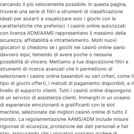
cercando il più velocemente possibile. In questa pagina,
troverai una serie di filtri e strumenti di classificazione
ideati per aiutarti a visualizzare solo i giochi con le
caratteristiche che preferisci. I casinò online autorizzati
con licenza ADM/AAMS rappresentano il massimo della
sicurezza, affidabilità e intrattenimento. Molti nuovi
giocatori si chiedono se i giochi nei casinò online siano
davvero equi, temendo di avere poche o nessuna
possibilità di vincere. Mettiamo a tua disposizione filtri e
strumenti di ricerca avanzati che ti permettono di
selezionare i casino online basandoti su vari criteri, come il
tipo di giochi offerti, i metodi di pagamento disponibili, e il
livello di supporto clienti. Tutti i casinò online dispongono
di un servizio di assistenza clienti. Immergiti in un oceano
di esperienze emozionanti e gratificanti con le slot
machine, selezionate dai migliori casinò online di tutto il
mondo. La regolamentazione AAMS/ADM include misure
rigorose di sicurezza, protezione dei dati personali e fair
play, assicurando che i giocatori possano godere di