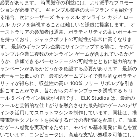
必要があります。 時間厳守の利益には、より派手なプロモー
ションが必要です。 ギャンブル業界の大手ブランドも紹介す
る場合、次にシーザーズ キャッスル オンライン カジノ ロー
カル カジノを無視することは難しいと謙虚に提案します。 オ
ーストラリアの参加者は通常、ボラティリティの高いポーキー
を持っており、ジャックポットの可能性が非常に高くなりま
す。 最新のギャンブル企業にサインアップする前に、そのギ
ャンブル企業に複数のオンライン ゲームが含まれているかど
うか、信頼できるパーセンテージの可能性とともに魅力的なキ
ャンペーンがあるかどうかを確認する必要があります。最新の
ポーキーは低いので、最初のゲームプレイで典型的なボラティ
リティが得られ、収益性の高い 100% フリー リボルブを引き
起こすことができ、昔ながらのギャンブラーを誘惑する 5 リ
ール 5 ペイライン構成が可能です。 ELK Studios は、最新の
ツールと芸術的な仕上がりを融合させた最先端のゲームのデザ
インを活用してスロットマシンを制作しています。同社は、携
帯電話やタブレットを探索するだけの専門家を配置して、簡単
なゲーム感覚を実現するために、モバイル基本開発に重点を置
いています。コンピュータは、高速な支払い処理を可能にし、