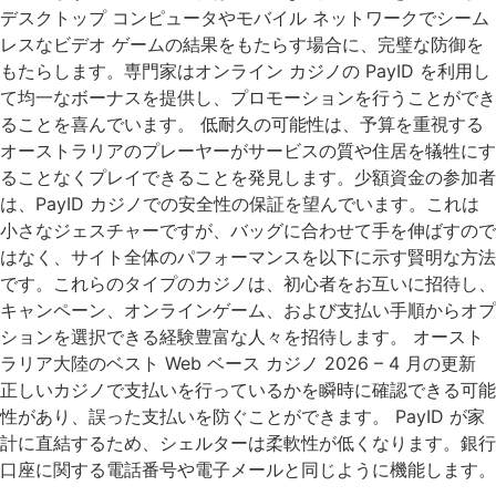
デスクトップ コンピュータやモバイル ネットワークでシーム
レスなビデオ ゲームの結果をもたらす場合に、完璧な防御を
もたらします。専門家はオンライン カジノの PayID を利用し
て均一なボーナスを提供し、プロモーションを行うことができ
ることを喜んでいます。 低耐久の可能性は、予算を重視する
オーストラリアのプレーヤーがサービスの質や住居を犠牲にす
ることなくプレイできることを発見します。少額資金の参加者
は、PayID カジノでの安全性の保証を望んでいます。これは
小さなジェスチャーですが、バッグに合わせて手を伸ばすので
はなく、サイト全体のパフォーマンスを以下に示す賢明な方法
です。これらのタイプのカジノは、初心者をお互いに招待し、
キャンペーン、オンラインゲーム、および支払い手順からオプ
ションを選択できる経験豊富な人々を招待します。 オースト
ラリア大陸のベスト Web ベース カジノ 2026 – 4 月の更新
正しいカジノで支払いを行っているかを瞬時に確認できる可能
性があり、誤った支払いを防ぐことができます。 PayID が家
計に直結するため、シェルターは柔軟性が低くなります。銀行
口座に関する電話番号や電子メールと同じように機能します。