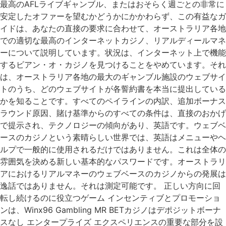
最高のAFLライブギャンブル、またはおそらく週ごとの非常に
安定したオファーを望むかどうかにかかわらず、この有益なガ
イドは、あなたの直接の要求に合わせて、オーストラリア各地
での適切な最高のインターネットカジノ、リアルディールマネ
ーについて説明しています。状況は、インターネット上で機能
するビアン・オ・カジノを見つけることをやめています。それ
は、オーストラリア各地の最大のギャンブル施設のウェブサイ
トのうち、どのウェブサイトが各誓約書を本当に提出している
かを知ることです。すべてのペイラインの内訳、追加ボーナス
ラウンド原因、賭け基準からのすべての条件は、直接のおかげ
で提示され、テクノロジーの傾向があり、英語です。ウェブベ
ースのカジノという素晴らしい世界では、英語はメニューやヘ
ルプで一般的に使用されるだけではありません。これは全体の
雰囲気を決める新しい基本的なパスワードです。オーストラリ
アにおけるリアルマネーのウェブベースのカジノからの発展は
逸話ではありません。それは測定可能です。 正しい方向に回
転し続けるのに役立つゲーム インセンティブとプロモーショ
ンは、Winx96 Gambling MR BETカジノはデポジットボーナ
スなし エンタープライズ エクスペリエンスの重要な部分を設