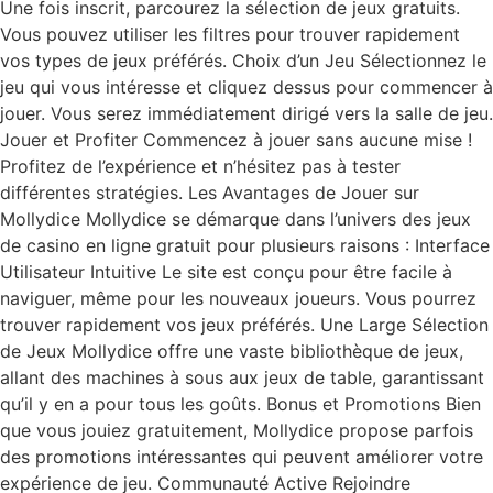
Une fois inscrit, parcourez la sélection de jeux gratuits.
Vous pouvez utiliser les filtres pour trouver rapidement
vos types de jeux préférés. Choix d’un Jeu Sélectionnez le
jeu qui vous intéresse et cliquez dessus pour commencer à
jouer. Vous serez immédiatement dirigé vers la salle de jeu.
Jouer et Profiter Commencez à jouer sans aucune mise !
Profitez de l’expérience et n’hésitez pas à tester
différentes stratégies. Les Avantages de Jouer sur
Mollydice Mollydice se démarque dans l’univers des jeux
de casino en ligne gratuit pour plusieurs raisons : Interface
Utilisateur Intuitive Le site est conçu pour être facile à
naviguer, même pour les nouveaux joueurs. Vous pourrez
trouver rapidement vos jeux préférés. Une Large Sélection
de Jeux Mollydice offre une vaste bibliothèque de jeux,
allant des machines à sous aux jeux de table, garantissant
qu’il y en a pour tous les goûts. Bonus et Promotions Bien
que vous jouiez gratuitement, Mollydice propose parfois
des promotions intéressantes qui peuvent améliorer votre
expérience de jeu. Communauté Active Rejoindre