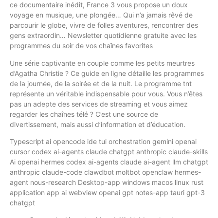
ce documentaire inédit, France 3 vous propose un doux
voyage en musique, une plongée… Qui n’a jamais rêvé de
parcourir le globe, vivre de folles aventures, rencontrer des
gens extraordin… Newsletter quotidienne gratuite avec les
programmes du soir de vos chaînes favorites
Une série captivante en couple comme les petits meurtres
d’Agatha Christie ? Ce guide en ligne détaille les programmes
de la journée, de la soirée et de la nuit. Le programme tnt
représente un véritable indispensable pour vous. Vous n’êtes
pas un adepte des services de streaming et vous aimez
regarder les chaînes télé ? C’est une source de
divertissement, mais aussi d’information et d’éducation.
Typescript ai opencode ide tui orchestration gemini openai
cursor codex ai-agents claude chatgpt anthropic claude-skills
Ai openai hermes codex ai-agents claude ai-agent llm chatgpt
anthropic claude-code clawdbot moltbot openclaw hermes-
agent nous-research Desktop-app windows macos linux rust
application app ai webview openai gpt notes-app tauri gpt-3
chatgpt