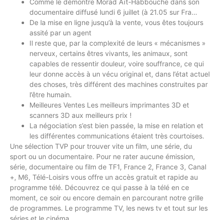
Comme le démontre Morad Aït-Habbouche dans son
documentaire diffusé lundi 6 juillet (à 21.05 sur Fra…
De la mise en ligne jusqu’à la vente, vous êtes toujours
assité par un agent
Il reste que, par la complexité de leurs « mécanismes »
nerveux, certains êtres vivants, les animaux, sont
capables de ressentir douleur, voire souffrance, ce qui
leur donne accès à un vécu original et, dans l’état actuel
des choses, très différent des machines construites par
l’être humain.
Meilleures Ventes Les meilleurs imprimantes 3D et
scanners 3D aux meilleurs prix !
La négociation s’est bien passée, la mise en relation et
les différentes communications étaient très courtoises.
Une sélection TVP pour trouver vite un film, une série, du
sport ou un documentaire. Pour ne rater aucune émission,
série, documentaire ou film de TF1, France 2, France 3, Canal
+, M6, Télé-Loisirs vous offre un accès gratuit et rapide au
programme télé. Découvrez ce qui passe à la télé en ce
moment, ce soir ou encore demain en parcourant notre grille
de programmes. Le programme TV, les news tv et tout sur les
séries et le cinéma